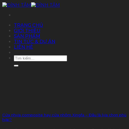
Chuyển
đến
nội
dung
TRANG CHỦ
GIỚI THIỆU
SẢN PHẨM
TIN TỨC & DỰ ÁN
LIÊN HỆ
Tìm
kiếm:
Cửa nhựa composite hay cửa nhôm Xingfa – Đâu là lựa chọn phù
hợp?