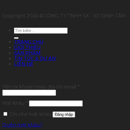
Copyright 2026 © CÔNG TY TNHH SX - XD ĐỈNH TÂM
Tìm
kiếm:
TRANG CHỦ
GIỚI THIỆU
SẢN PHẨM
TIN TỨC & DỰ ÁN
LIÊN HỆ
Đăng nhập
Tên tài khoản hoặc địa chỉ email
*
Mật khẩu
*
Ghi nhớ mật khẩu
Đăng nhập
Quên mật khẩu?