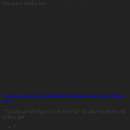
tìm kiếm nhiều khi
Tủ bếp gỗ sồi Nga có tốt không? Giải đáp chi tiết trước khi lựa
chọn
“Tủ bếp gỗ sồi Nga có tốt không?” là câu hỏi được rất
nhiều gia
1