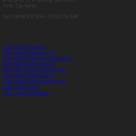
Khu phố 13, Phường Tân Ninh
Tỉnh Tây Ninh
Tel: 0908.901.906 - 0932.116.368
SẢN PHẨM CHÍNH
Cửa nhôm Kogen
Cửa nhôm Kenwin T6
Cửa nhôm Kenwin Ultra Slim
Nội thất gỗ An Cường
Nội thất nhôm tấm tổ ong
Cửa nhôm Maxpro.JP
Cửa nhôm PMI nhập khẩu
Cửa nhôm JMA
Cửa cuốn Austdoor
FOLLOW US