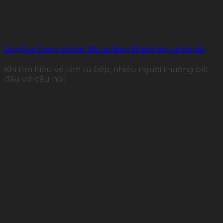
Giá gỗ An Cường tủ bếp: Đầu tư đúng để bếp đẹp và bền lâu
Khi tìm hiểu về làm tủ bếp, nhiều người thường bắt
đầu với câu hỏi: