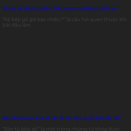
Kệ bếp gỗ giá bao nhiêu? Điều quan trọng không chỉ là giá
“Kệ bếp gỗ giá bao nhiêu?” là câu hỏi quen thuộc khi
bắt đầu làm
Nên chọn loại tủ bếp gỗ nào để bền đẹp và tiết kiệm lâu dài?
“Bán tủ bếp gỗ” là một trong những từ khóa được