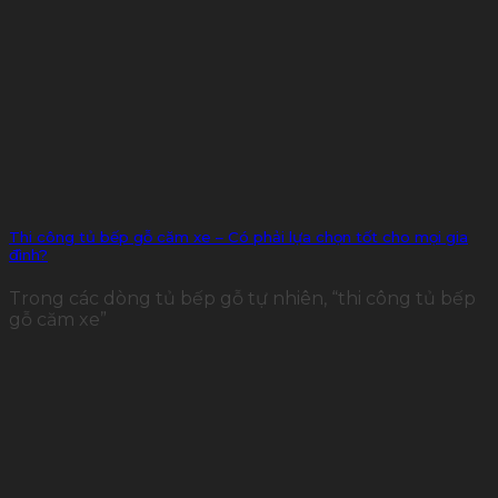
Thi công tủ bếp gỗ căm xe – Có phải lựa chọn tốt cho mọi gia
đình?
Trong các dòng tủ bếp gỗ tự nhiên, “thi công tủ bếp
gỗ căm xe”