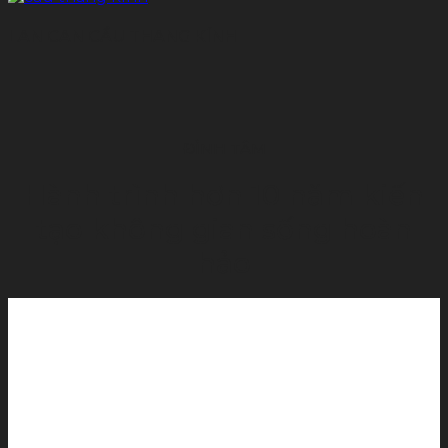
LAN CAN CẦU THANG KÍNH
ĐỈNH TÂM
Hành trình hơn 10 năm kiến
tạo không gian sống hoàn
hảo