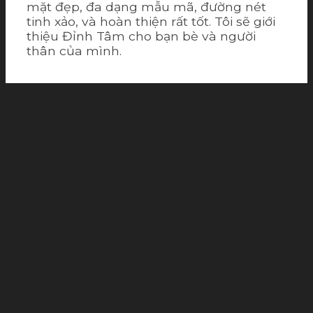
mặt đẹp, đa dạng mẫu mã, đường nét
tinh xảo, và hoàn thiện rất tốt. Tôi sẽ giới
thiệu Đỉnh Tâm cho bạn bè và người
thân của mình.
ĐỈNH TÂM
TIN TỨC NỔI BẬT