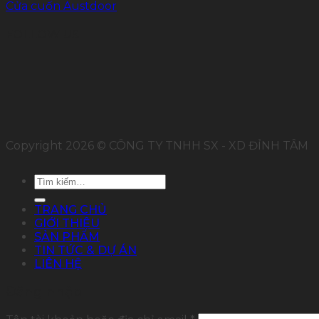
Cửa cuốn Austdoor
FOLLOW US
Copyright 2026 © CÔNG TY TNHH SX - XD ĐỈNH TÂM
Tìm
kiếm:
TRANG CHỦ
GIỚI THIỆU
SẢN PHẨM
TIN TỨC & DỰ ÁN
LIÊN HỆ
Đăng nhập