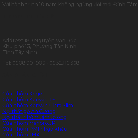
Với hành trình 10 năm không ngừng đổi mới, Đỉnh Tâm 
THÔNG TIN LIÊN HỆ
Address: 180 Nguyễn Văn Rốp
Khu phố 13, Phường Tân Ninh
Tỉnh Tây Ninh
Tel: 0908.901.906 - 0932.116.368
SẢN PHẨM CHÍNH
Cửa nhôm Kogen
Cửa nhôm Kenwin T6
Cửa nhôm Kenwin Ultra Slim
Nội thất gỗ An Cường
Nội thất nhôm tấm tổ ong
Cửa nhôm Maxpro.JP
Cửa nhôm PMI nhập khẩu
Cửa nhôm JMA