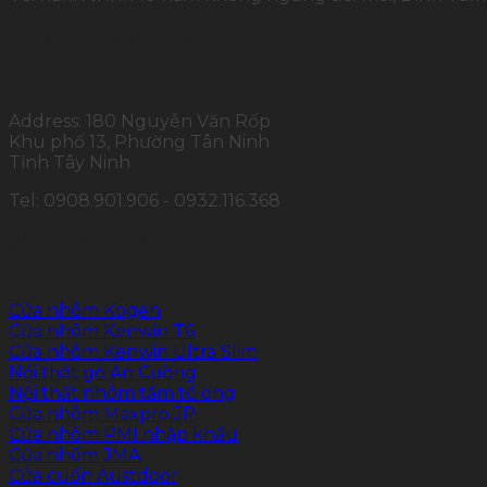
THÔNG TIN LIÊN HỆ
Address: 180 Nguyễn Văn Rốp
Khu phố 13, Phường Tân Ninh
Tỉnh Tây Ninh
Tel: 0908.901.906 - 0932.116.368
SẢN PHẨM CHÍNH
Cửa nhôm Kogen
Cửa nhôm Kenwin T6
Cửa nhôm Kenwin Ultra Slim
Nội thất gỗ An Cường
Nội thất nhôm tấm tổ ong
Cửa nhôm Maxpro.JP
Cửa nhôm PMI nhập khẩu
Cửa nhôm JMA
Cửa cuốn Austdoor