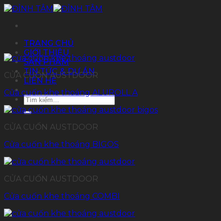
Chuyển
đến
nội
dung
TRANG CHỦ
GIỚI THIỆU
SẢN PHẨM
TIN TỨC & DỰ ÁN
CỬA CUỐN AUSTDOOR
LIÊN HỆ
Cửa cuốn khe thoáng ALUROLL A
Tìm
kiếm:
CỬA CUỐN AUSTDOOR
Cửa cuốn khe thoáng BIGOS
CỬA CUỐN AUSTDOOR
Cửa cuốn khe thoáng COMBI