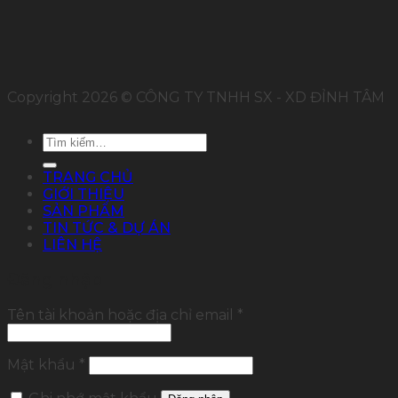
Copyright 2026 © CÔNG TY TNHH SX - XD ĐỈNH TÂM
Tìm
kiếm:
TRANG CHỦ
GIỚI THIỆU
SẢN PHẨM
TIN TỨC & DỰ ÁN
LIÊN HỆ
Đăng nhập
Tên tài khoản hoặc địa chỉ email
*
Mật khẩu
*