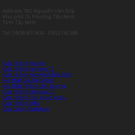
Address: 180 Nguyễn Văn Rốp
Khu phố 13, Phường Tân Ninh
Tỉnh Tây Ninh
Tel: 0908.901.906 - 0932.116.368
SẢN PHẨM CHÍNH
Cửa nhôm Kogen
Cửa nhôm Kenwin T6
Cửa nhôm Kenwin Ultra Slim
Nội thất gỗ An Cường
Nội thất nhôm tấm tổ ong
Cửa nhôm Maxpro.JP
Cửa nhôm PMI nhập khẩu
Cửa nhôm JMA
Cửa cuốn Austdoor
FOLLOW US