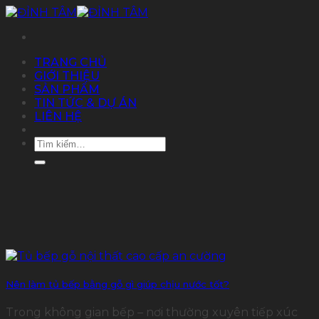
Chuyển
đến
nội
dung
TRANG CHỦ
GIỚI THIỆU
SẢN PHẨM
TIN TỨC & DỰ ÁN
LIÊN HỆ
Tìm
kiếm:
Nên làm tủ bếp bằng gỗ gì giúp chịu nước tốt?
Trong không gian bếp – nơi thường xuyên tiếp xúc