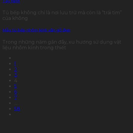
Tây Ninh
Tủ bếp không chỉ là nơi lưu trữ mà còn là “trái tim”
của không
Mẫu tủ bếp nhôm kính vân gỗ đẹp
Trong những năm gần đây, xu hướng sử dụng vật
liệu nhôm kính trong thiết
1
2
3
4
5
6
7
…
58