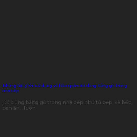
Những lưu ý khi sử dụng và bảo quản đồ dùng bằng gỗ trong
nhà bếp
Đồ dùng bằng gỗ trong nhà bếp như tủ bếp, kệ bếp,
bàn ăn… luôn