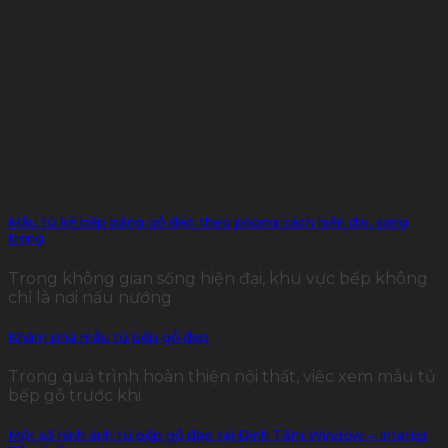
Mẫu tủ kệ bếp bằng gỗ đẹp theo phong cách hiện đại, sang
trọng
Trong không gian sống hiện đại, khu vực bếp không
chỉ là nơi nấu nướng
Khám phá mẫu tủ bếp gỗ đẹp
Trong quá trình hoàn thiện nội thất, việc xem mẫu tủ
bếp gỗ trước khi
Một số hình ảnh tủ bếp gỗ đẹp tại Đỉnh Tâm Window – Interior