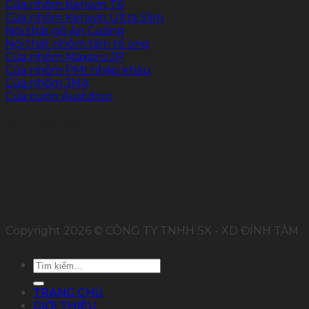
Cửa nhôm Kenwin T6
Cửa nhôm Kenwin Ultra Slim
Nội thất gỗ An Cường
Nội thất nhôm tấm tổ ong
Cửa nhôm Maxpro.JP
Cửa nhôm PMI nhập khẩu
Cửa nhôm JMA
Cửa cuốn Austdoor
FOLLOW US
Copyright 2026 © CÔNG TY TNHH SX - XD ĐỈNH TÂM
Tìm
kiếm:
TRANG CHỦ
GIỚI THIỆU