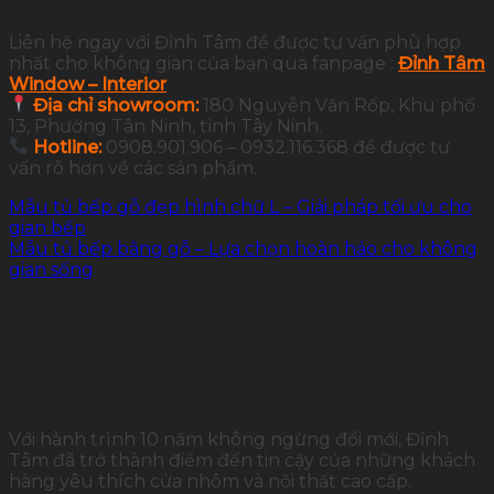
Liên hệ ngay với Đỉnh Tâm để được tư vấn phù hợp
nhất cho không gian của bạn qua fanpage :
Đỉnh Tâm
Window – Interior
Địa chỉ showroom:
180 Nguyễn Văn Rốp, Khu phố
13, Phường Tân Ninh, tỉnh Tây Ninh.
Hotline:
0908.901.906 – 0932.116.368 để được tư
vấn rõ hơn về các sản phẩm.
Mẫu tủ bếp gỗ đẹp hình chữ L – Giải pháp tối ưu cho
gian bếp
Mẫu tủ bếp bằng gỗ – Lựa chọn hoàn hảo cho không
gian sống
Với hành trình 10 năm không ngừng đổi mới, Đỉnh
Tâm đã trở thành điểm đến tin cậy của những khách
hàng yêu thích cửa nhôm và nội thất cao cấp.