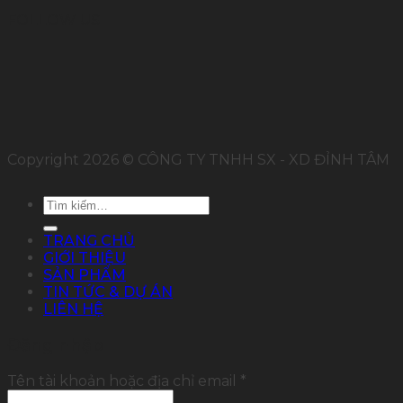
FOLLOW US
Copyright 2026 © CÔNG TY TNHH SX - XD ĐỈNH TÂM
Tìm
kiếm:
TRANG CHỦ
GIỚI THIỆU
SẢN PHẨM
TIN TỨC & DỰ ÁN
LIÊN HỆ
Đăng nhập
Tên tài khoản hoặc địa chỉ email
*