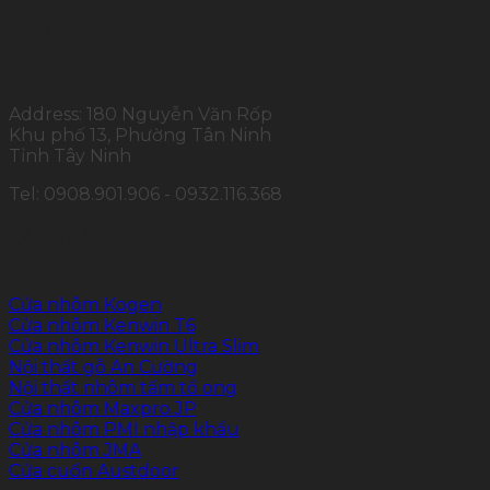
THÔNG TIN LIÊN HỆ
Address: 180 Nguyễn Văn Rốp
Khu phố 13, Phường Tân Ninh
Tỉnh Tây Ninh
Tel: 0908.901.906 - 0932.116.368
SẢN PHẨM CHÍNH
Cửa nhôm Kogen
Cửa nhôm Kenwin T6
Cửa nhôm Kenwin Ultra Slim
Nội thất gỗ An Cường
Nội thất nhôm tấm tổ ong
Cửa nhôm Maxpro.JP
Cửa nhôm PMI nhập khẩu
Cửa nhôm JMA
Cửa cuốn Austdoor