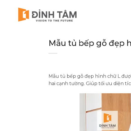
Chuyển
đến
nội
dung
Mẫu tủ bếp gỗ đẹp hì
Mẫu tủ bếp gỗ đẹp hình chữ L được 
hai cạnh tường. Giúp tối ưu diện tí