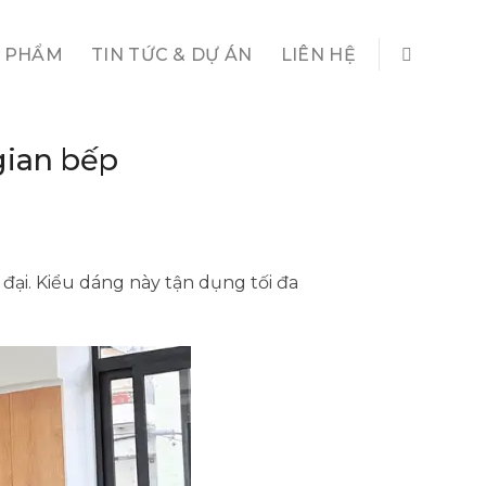
 PHẨM
TIN TỨC & DỰ ÁN
LIÊN HỆ
gian bếp
đại. Kiểu dáng này tận dụng tối đa