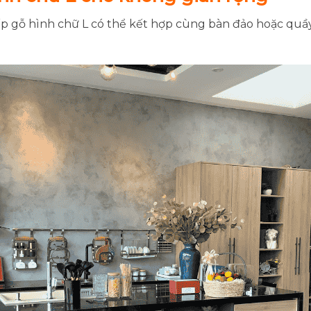
p gỗ hình chữ L có thể kết hợp cùng bàn đảo hoặc quầ