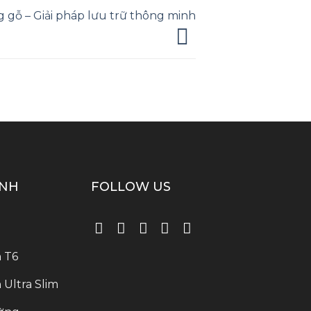
 gỗ – Giải pháp lưu trữ thông minh
ÍNH
FOLLOW US
 T6
Ultra Slim