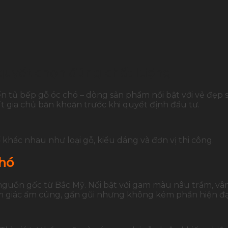
 quyết chọn đúng chất lượng
n tủ bếp gỗ óc chó – dòng sản phẩm nổi bật với vẻ đẹp 
ít gia chủ băn khoăn trước khi quyết định đầu tư.
 khác nhau như loại gỗ, kiểu dáng và đơn vị thi công.
chó
 nguồn gốc từ Bắc Mỹ. Nổi bật với gam màu nâu trầm, vâ
 giác ấm cúng, gần gũi nhưng không kém phần hiện đạ