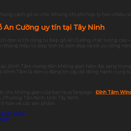
ong cách gỗ óc chó. Nhưng chi phí hợp lý hơn nhiều so 
ỗ An Cường uy tín tại Tây Ninh
 có đơn vị thi công tủ bếp gỗ An Cường chất lượng cao 
n những mẫu tủ bếp tinh tế, bền đẹp và tối ưu công năn
xác, Đỉnh Tâm mang đến không gian hiện đại, sang trọng
ì Đỉnh Tâm là đơn vị đáng tin cậy để đồng hành cùng b
ất cho không gian của bạn qua fanpage :
Đỉnh Tâm Wind
 Phường Tân Ninh, tỉnh Tây Ninh.
 rõ hơn về các sản phẩm.
à tiết kiệm
 Nam