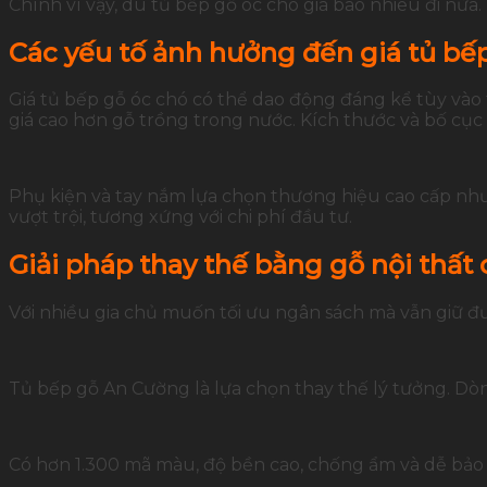
Chính vì vậy, dù tủ bếp gỗ óc chó giá bao nhiêu đi nữa
Các yếu tố ảnh hưởng đến giá tủ bế
Giá tủ bếp gỗ óc chó có thể dao động đáng kể tùy vào 
giá cao hơn gỗ trồng trong nước. Kích thước và bố cục 
Phụ kiện và tay nắm lựa chọn thương hiệu cao cấp như 
vượt trội, tương xứng với chi phí đầu tư.
Giải pháp thay thế bằng gỗ nội thất
Với nhiều gia chủ muốn tối ưu ngân sách mà vẫn giữ đ
Tủ bếp gỗ An Cường là lựa chọn thay thế lý tưởng. Dò
Có hơn 1.300 mã màu, độ bền cao, chống ẩm và dễ bảo