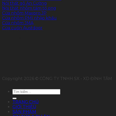
Nội thất gỗ An Cường
Nội thất nhôm tấm tổ ong
Cửa nhôm Maxpro.JP
Cửa nhôm PMI nhập khẩu
Cửa nhôm JMA
Cửa cuốn Austdoor
FOLLOW US
Copyright 2026 © CÔNG TY TNHH SX - XD ĐỈNH TÂM
Tìm
kiếm:
TRANG CHỦ
GIỚI THIỆU
SẢN PHẨM