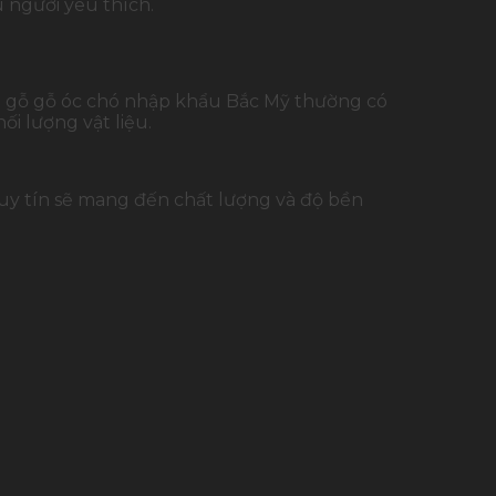
u người yêu thích.
oại gỗ gỗ óc chó nhập khẩu Bắc Mỹ thường có
i lượng vật liệu.
 uy tín sẽ mang đến chất lượng và độ bền