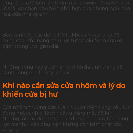
ứng tốt cả độ bền lẫn thẩm mỹ. Kenwin T6 và Kenwin
55s là lựa chọn phổ biến phù hợp cửa phòng ngủ, cửa
lùa, cửa nhà vệ sinh.
Bên cạnh đó, các dòng PMI, JMA và Maxpro có độ
cứng cao. Khả năng chịu lực tốt và giữ form cửa ổn
định trong thời gian dài.
Những dòng này giúp hạn chế tối đa tình trạng xệ
cánh, lỏng bản lề hay kẹt ray.
Khi nào cần sửa cửa nhôm và lý do
khiến cửa bị hư
Cửa nhôm thường cần sửa khi xuất hiện tiếng kêu lúc
đóng mở, cánh bị lệch hoặc gioăng mất độ kín.
Những lỗi này đến từ việc sử dụng lâu năm, tác động
lực mạnh. Hoặc phụ kiện không còn bám chặt vào
khung.