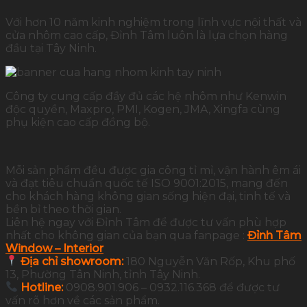
Với hơn 10 năm kinh nghiệm trong lĩnh vực nội thất và
cửa nhôm cao cấp, Đỉnh Tâm luôn là lựa chọn hàng
đầu tại Tây Ninh.
Công ty cung cấp đầy đủ các hệ nhôm như Kenwin
độc quyền, Maxpro, PMI, Kogen, JMA, Xingfa cùng
phụ kiện cao cấp đồng bộ.
Mỗi sản phẩm đều được gia công tỉ mỉ, vận hành êm ái
và đạt tiêu chuẩn quốc tế ISO 9001:2015, mang đến
cho khách hàng không gian sống hiện đại, tinh tế và
bền bỉ theo thời gian.
Liên hệ ngay với Đỉnh Tâm để được tư vấn phù hợp
nhất cho không gian của bạn qua fanpage :
Đỉnh Tâm
Window – Interior
Địa chỉ showroom:
180 Nguyễn Văn Rốp, Khu phố
13, Phường Tân Ninh, tỉnh Tây Ninh.
Hotline:
0908.901.906 – 0932.116.368 để được tư
vấn rõ hơn về các sản phẩm.