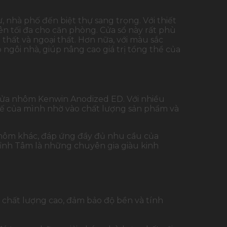
, nhà phố đến biệt thự sang trọng. Với thiết
ên tối đa cho căn phòng. Cửa sổ này rất phù
hất và ngoại thất. Hơn nữa, với màu sắc
gôi nhà, giúp nâng cao giá trị tổng thể của
 cửa nhôm Kenwin Anodized ED. Với nhiều
hế của mình nhờ vào chất lượng sản phẩm và
 nhôm khác, đáp ứng đầy đủ nhu cầu của
Đỉnh Tâm là những chuyên gia giàu kinh
chất lượng cao, đảm bảo độ bền và tính