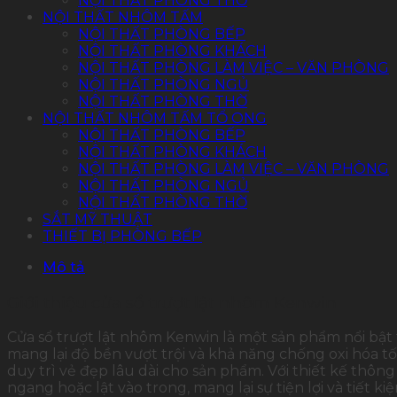
NỘI THẤT PHÒNG THỜ
NỘI THẤT NHÔM TẤM
NỘI THẤT PHÒNG BẾP
NỘI THẤT PHÒNG KHÁCH
NỘI THẤT PHÒNG LÀM VIỆC – VĂN PHÒNG
NỘI THẤT PHÒNG NGỦ
NỘI THẤT PHÒNG THỜ
NỘI THẤT NHÔM TẤM TỔ ONG
NỘI THẤT PHÒNG BẾP
NỘI THẤT PHÒNG KHÁCH
NỘI THẤT PHÒNG LÀM VIỆC – VĂN PHÒNG
NỘI THẤT PHÒNG NGỦ
NỘI THẤT PHÒNG THỜ
SẮT MỸ THUẬT
THIẾT BỊ PHÒNG BẾP
Mô tả
Giới thiệu cửa sổ trượt lật nhôm Kenwin
Cửa sổ trượt lật nhôm Kenwin là một sản phẩm nổi bật 
mang lại độ bền vượt trội và khả năng chống oxi hóa 
duy trì vẻ đẹp lâu dài cho sản phẩm. Với thiết kế thôn
ngang hoặc lật vào trong, mang lại sự tiện lợi và tiết