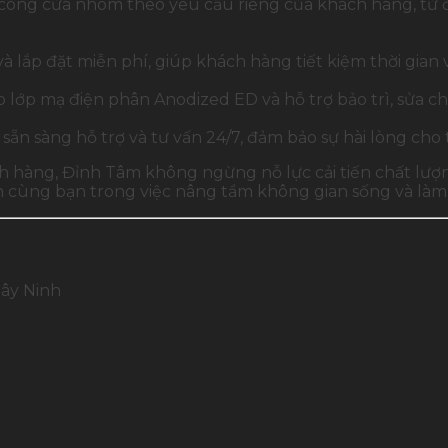
i công cửa nhôm theo yêu cầu riêng của khách hàng, từ 
lắp đặt miễn phí, giúp khách hàng tiết kiệm thời gian v
p mạ điện phân Anodized ED và hỗ trợ bảo trì, sửa chữ
ẵn sàng hỗ trợ và tư vấn 24/7, đảm bảo sự hài lòng cho
ách hàng, Đỉnh Tâm không ngừng nỗ lực cải tiến chất lư
h cùng bạn trong việc nâng tầm không gian sống và làm 
Tây Ninh