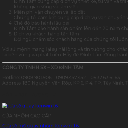
Đỉnh Tâm cung cấp dịch vụ thiết kế, tư vấn và th
không gian sống và làm việc.
Miễn phí vận chuyển và lắp đặt
Chúng tôi cam kết cung cấp dịch vụ vận chuyển và 
Chế độ bảo hành lâu dài
Đỉnh Tâm bảo hành sản phẩm lên đến 20 năm cho lớ
Dịch vụ khách hàng tận tâm
Đội ngũ chăm sóc khách hàng của chúng tôi luôn s
Với sứ mệnh mang lại sự hài lòng và tin tưởng cho kh
lai bền vững và phát triển. Hãy để Đỉnh Tâm đồng hàn
CÔNG TY TNHH SX – XD ĐỈNH TÂM
Hotline: 0908.901.906 – 0909.457.452 – 0932.63.61.63
Address: 180 Nguyễn Văn Rốp, KP.6, P.4, TP. Tây Ninh, 
Sản phẩm tương tự
CỬA NHÔM CAO CẤP
Cửa sổ mở quay nhôm Kenwin T6