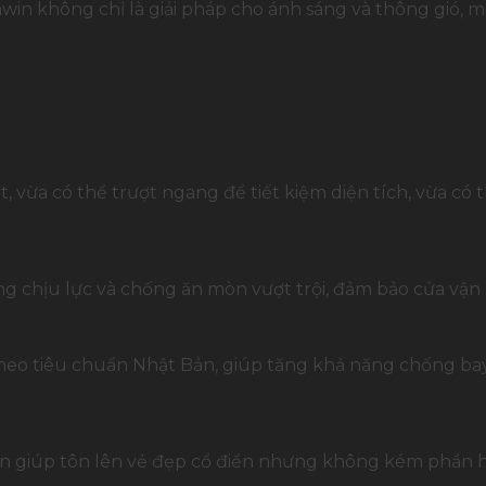
win không chỉ là giải pháp cho ánh sáng và thông gió, m
ạt, vừa có thể trượt ngang để tiết kiệm diện tích, vừa c
ng chịu lực và chống ăn mòn vượt trội, đảm bảo cửa vận 
heo tiêu chuẩn Nhật Bản, giúp tăng khả năng chống ba
win giúp tôn lên vẻ đẹp cổ điển nhưng không kém phần h