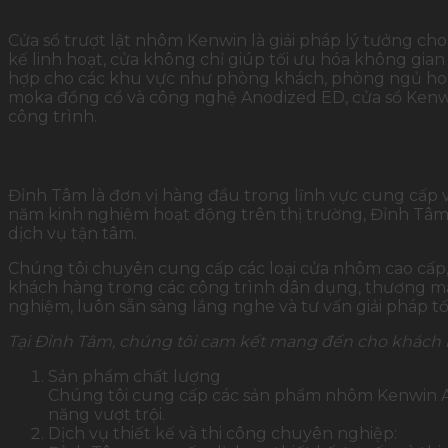
Ứng dụng đa dạng
Cửa sổ trượt lật nhôm Kenwin là giải pháp lý tưởng cho
kế linh hoạt, cửa không chỉ giúp tối ưu hóa không gia
hợp cho các khu vực như phòng khách, phòng ngủ hoặc n
moka đồng cổ và công nghệ Anodized ED, cửa sổ Kenwi
công trình.
Tại sao nên chọn thiết kế, tư vấn, thi công c
Đỉnh Tâm là đơn vị hàng đầu trong lĩnh vực cung cấp 
năm kinh nghiệm hoạt động trên thị trường, Đỉnh Tâm
dịch vụ tận tâm.
Chúng tôi chuyên cung cấp các loại cửa nhôm cao cấp,
khách hàng trong các công trình dân dụng, thương mại
nghiệm, luôn sẵn sàng lắng nghe và tư vấn giải pháp t
Tại Đỉnh Tâm, chúng tôi cam kết mang đến cho khách 
Sản phẩm chất lượng
Chúng tôi cung cấp các sản phẩm nhôm Kenwin An
năng vượt trội.
Dịch vụ thiết kế và thi công chuyên nghiệp: