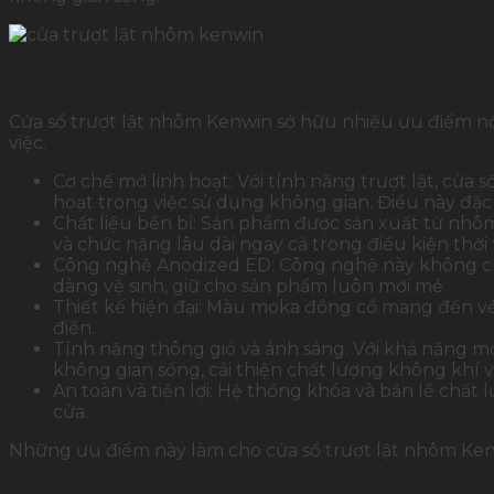
Ưu điểm cửa sổ trượt lật nhôm Kenwin so với 
Cửa sổ trượt lật nhôm Kenwin sở hữu nhiều ưu điểm nổi
việc.
Cơ chế mở linh hoạt: Với tính năng trượt lật, cửa
hoạt trong việc sử dụng không gian. Điều này đặ
Chất liệu bền bỉ: Sản phẩm được sản xuất từ nhôm 
và chức năng lâu dài ngay cả trong điều kiện thời 
Công nghệ Anodized ED: Công nghệ này không chỉ
dàng vệ sinh, giữ cho sản phẩm luôn mới mẻ.
Thiết kế hiện đại: Màu moka đồng cổ mang đến vẻ 
điển.
Tính năng thông gió và ánh sáng: Với khả năng mở 
không gian sống, cải thiện chất lượng không khí và
An toàn và tiện lợi: Hệ thống khóa và bản lề chất
cửa.
Những ưu điểm này làm cho cửa sổ trượt lật nhôm Kenw