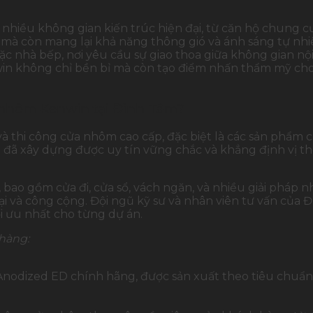
 nhiều không gian kiến trúc hiện đại, từ căn hộ chung cư
n mà còn mang lại khả năng thông gió và ánh sáng tự nhi
hà bếp, nơi yêu cầu sự giao thoa giữa không gian nội t
n không chỉ bền bỉ mà còn tạo điểm nhấn thẩm mỹ cho n
ửa nhôm Kenwin tại Đỉnh Tâm?
và thi công cửa nhôm cao cấp, đặc biệt là các sản phẩm
 đã xây dựng được uy tín vững chắc và khẳng định vị t
 bao gồm cửa đi, cửa sổ, vách ngăn, và nhiều giải pháp
 và công cộng. Đội ngũ kỹ sư và nhân viên tư vấn của 
ối ưu nhất cho từng dự án.
hàng:
odized ED chính hãng, được sản xuất theo tiêu chuẩn 