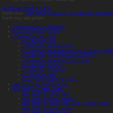
HOTLINE: 0908.901.906
Danh mục:
CỬA NHÔM CAO CẤP
,
CỬA NHÔM KENWIN
Danh mục sản phẩm
CABIN PHÒNG TẮM KÍNH
CỬA CUỐN AUSTDOOR
CỬA NHÔM CAO CẤP
CỬA NHÔM JMA
CỬA NHÔM KENWIN 55S
CỬA NHÔM KENWIN ANODE ED NHẬP KHẨ
CỬA NHÔM KENWIN SLIM NỘI THẤT
CỬA NHÔM KENWIN TRƯỢT LẬT
CỬA NHÔM KOGEN
CỬA NHÔM MAXPRO
CỬA NHÔM PMI
CỬA TRƯỢT QUAY 2 CHIỀU
LAN CAN CẦU THANG KÍNH
NỘI THẤT GỖ AN CƯỜNG
NỘI THẤT PHÒNG BẾP
NỘI THẤT PHÒNG KHÁCH
NỘI THẤT PHÒNG LÀM VIỆC - VĂN PHÒNG
NỘI THẤT PHÒNG NGỦ