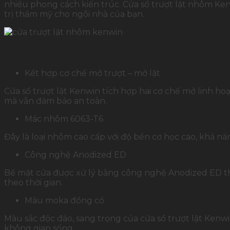
nhiều phong cách kiến trúc. Cửa sổ trượt lật nhôm Ken
trị thẩm mỹ cho ngôi nhà của bạn.
Đặc điểm nổi bật
Kết hợp cơ chế mở trượt – mở lật
Cửa sổ trượt lật Kenwin tích hợp hai cơ chế mở linh ho
mà vẫn đảm bảo an toàn.
Mác nhôm 6063-T6
Đây là loại nhôm cao cấp với độ bền cơ học cao, khả nă
Công nghệ Anodized ED
Bề mặt cửa được xử lý bằng công nghệ Anodized ED t
theo thời gian.
Màu moka đồng cổ
Màu sắc độc đáo, sang trọng của cửa sổ trượt lật Ken
không gian sống.