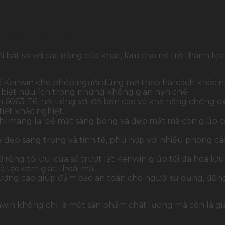
các dòng cửa khác
 bật so với các dòng cửa khác, làm cho nó trở thành lự
 sổ Kenwin cho phép người dùng mở theo hai cách khác nha
c biệt hữu ích trong những không gian hạn chế.
6063-T6, nổi tiếng với độ bền cao và khả năng chống oxi
tiết khắc nghiệt.
 mang lại bề mặt sáng bóng và đẹp mắt mà còn giúp cử
đẹp sang trọng và tinh tế, phù hợp với nhiều phong các
rộng tối ưu, cửa sổ trượt lật Kenwin giúp tối đa hóa l
 tạo cảm giác thoải mái.
 lượng cao giúp đảm bảo an toàn cho người sử dụng, đồng 
in không chỉ là một sản phẩm chất lượng mà còn là giả