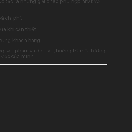
đó tạo ra những giải pháp phù hợp nhất với
à chi phí.
a khi cần thiết.
 từng khách hàng.
ợng sản phẩm và dịch vụ, hướng tới một tương
việc của mình!