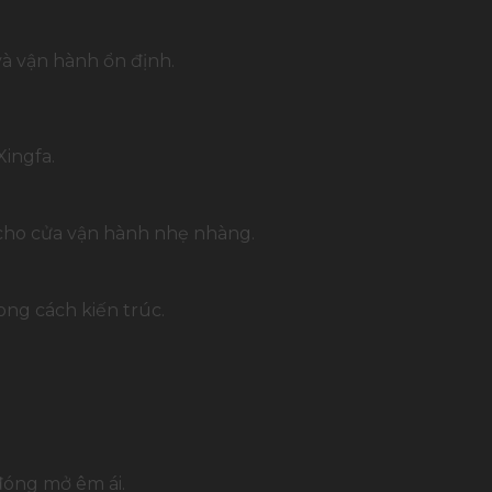
và vận hành ổn định.
ingfa.
 cho cửa vận hành nhẹ nhàng.
ng cách kiến trúc.
đóng mở êm ái.