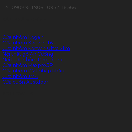
Tel: 0908.901.906 - 0932.116.368
SẢN PHẨM CHÍNH
Cửa nhôm Kogen
Cửa nhôm Kenwin T6
Cửa nhôm Kenwin Ultra Slim
Nội thất gỗ An Cường
Nội thất nhôm tấm tổ ong
Cửa nhôm Maxpro.JP
Cửa nhôm PMI nhập khẩu
Cửa nhôm JMA
Cửa cuốn Austdoor
FOLLOW US