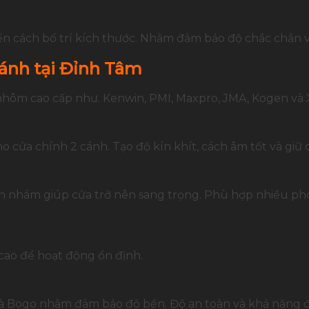
đến cách bố trí kích thước. Nhằm đảm bảo độ chắc chắn 
ánh tại Đỉnh Tâm
hôm cao cấp như. Kenwin, PMI, Maxpro, JMA, Kogen và X
cửa chính 2 cánh. Tạo độ kín khít, cách âm tốt và giữ
n nhám giúp cửa trở nên sang trọng. Phù hợp nhiều pho
cao để hoạt động ổn định.
à Bogo nhằm đảm bảo độ bền. Độ an toàn và khả năng 