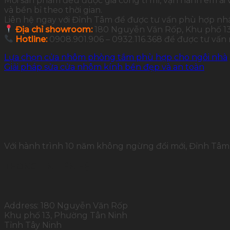
Mỗi sản phẩm đều được gia công tỉ mỉ, vận hành êm ái 
và bền bỉ theo thời gian.
Liên hệ ngay với Đỉnh Tâm để được tư vấn phù hợp nh
Địa chỉ showroom:
180 Nguyễn Văn Rốp, Khu phố 13,
Hotline:
0908.901.906 – 0932.116.368 để được tư vấn
Lựa chọn cửa nhôm phòng tắm phù hợp cho ngôi nhà
Giải pháp sửa cửa nhôm kính bền đẹp và an toàn
Với hành trình 10 năm không ngừng đổi mới, Đỉnh Tâm 
THÔNG TIN LIÊN HỆ
Address: 180 Nguyễn Văn Rốp
Khu phố 13, Phường Tân Ninh
Tỉnh Tây Ninh