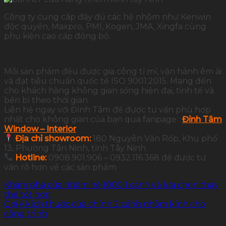
Công ty cung cấp đầy đủ các hệ nhôm như Kenwin
độc quyền, Maxpro, PMI, Kogen, JMA, Xingfa cùng
phụ kiện cao cấp đồng bộ.
Mỗi sản phẩm đều được gia công tỉ mỉ, vận hành êm ái
và đạt tiêu chuẩn quốc tế ISO 9001:2015. Mang đến
cho khách hàng không gian sống hiện đại, tinh tế và
bền bỉ theo thời gian.
Liên hệ ngay với Đỉnh Tâm để được tư vấn phù hợp
nhất cho không gian của bạn qua fanpage :
Đỉnh Tâm
Window – Interior
Địa chỉ showroom:
180 Nguyễn Văn Rốp, Khu phố
13, Phường Tân Ninh, tỉnh Tây Ninh.
Hotline:
0908.901.906 – 0932.116.368 để được tư
vấn rõ hơn về các sản phẩm.
Khám phá cửa nhôm hệ 1000 1 cánh và lựa chọn thay
thế tốt hơn
Gợi ý kích thước cửa chính 2 cánh nhôm kính cho
công trình