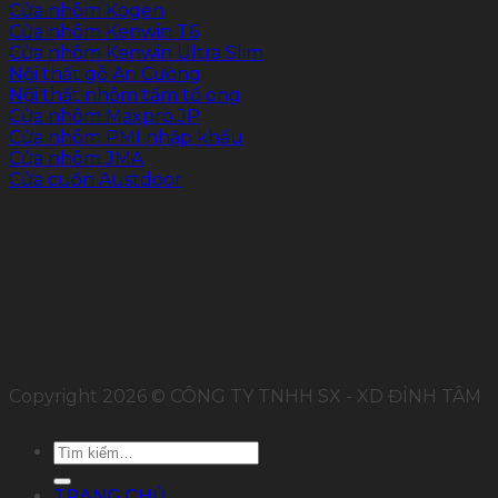
Cửa nhôm Kogen
Cửa nhôm Kenwin T6
Cửa nhôm Kenwin Ultra Slim
Nội thất gỗ An Cường
Nội thất nhôm tấm tổ ong
Cửa nhôm Maxpro.JP
Cửa nhôm PMI nhập khẩu
Cửa nhôm JMA
Cửa cuốn Austdoor
FOLLOW US
Copyright 2026 © CÔNG TY TNHH SX - XD ĐỈNH TÂM
Tìm
kiếm:
TRANG CHỦ