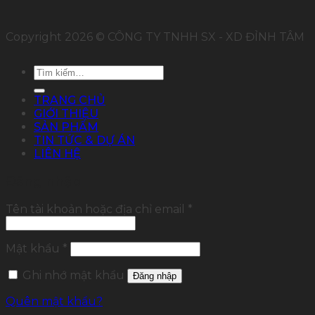
Copyright 2026 © CÔNG TY TNHH SX - XD ĐỈNH TÂM
Tìm
kiếm:
TRANG CHỦ
GIỚI THIỆU
SẢN PHẨM
TIN TỨC & DỰ ÁN
LIÊN HỆ
Đăng nhập
Tên tài khoản hoặc địa chỉ email
*
Mật khẩu
*
Ghi nhớ mật khẩu
Đăng nhập
Quên mật khẩu?