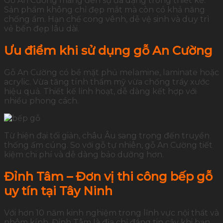
Gỗ An Cường mang đến sự đa dạng trong thiết kế.
Sản phẩm không chỉ đẹp mắt mà còn có khả năng
chống ẩm. Hạn chế cong vênh, dễ vệ sinh và duy trì
vẻ bền đẹp lâu dài.
Ưu điểm khi sử dụng gỗ An Cường
Gỗ An Cường có bề mặt phủ melamine, laminate hoặc
acrylic. Vừa tăng tính thẩm mỹ vừa chống trầy xước
hiệu quả. Thiết kế linh hoạt, dễ dàng kết hợp với
nhiều phong cách.
Từ hiện đại tối giản, châu Âu sang trọng đến truyền
thống ấm cúng. So với gỗ tự nhiên, gỗ An Cường tiết
kiệm chi phí và dễ dàng bảo dưỡng hơn.
Đỉnh Tâm – Đơn vị thi công bếp gỗ
uy tín tại Tây Ninh
Với hơn 10 năm kinh nghiệm trong lĩnh vực nội thất và
nhôm kính, Đỉnh Tâm là địa chỉ đáng tin cậy khi bạn