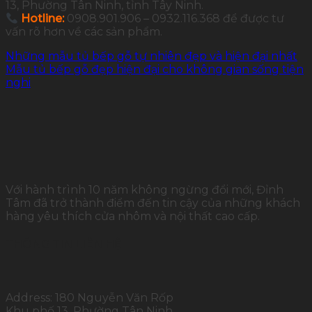
13, Phường Tân Ninh, tỉnh Tây Ninh.
Hotline:
0908.901.906 – 0932.116.368 để được tư
vấn rõ hơn về các sản phẩm.
Những mẫu tủ bếp gỗ tự nhiên đẹp và hiện đại nhất
Mẫu tủ bếp gỗ đẹp hiện đại cho không gian sống tiện
nghi
Với hành trình 10 năm không ngừng đổi mới, Đỉnh
Tâm đã trở thành điểm đến tin cậy của những khách
hàng yêu thích cửa nhôm và nội thất cao cấp.
THÔNG TIN LIÊN HỆ
Address: 180 Nguyễn Văn Rốp
Khu phố 13, Phường Tân Ninh