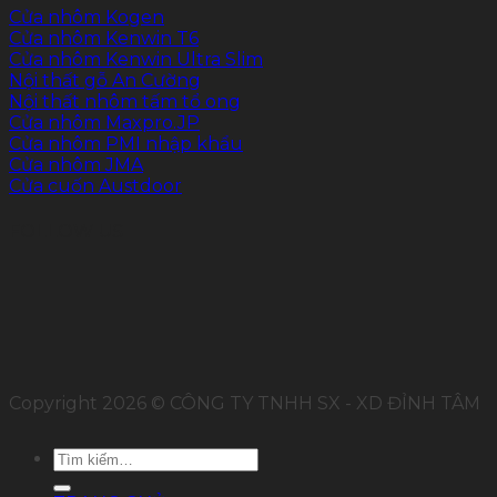
Cửa nhôm Kogen
Cửa nhôm Kenwin T6
Cửa nhôm Kenwin Ultra Slim
Nội thất gỗ An Cường
Nội thất nhôm tấm tổ ong
Cửa nhôm Maxpro.JP
Cửa nhôm PMI nhập khẩu
Cửa nhôm JMA
Cửa cuốn Austdoor
FOLLOW US
Copyright 2026 © CÔNG TY TNHH SX - XD ĐỈNH TÂM
Tìm
kiếm: