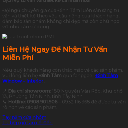
Dịch vụ tư vấn và thiết kế cá nhân hóa
:
Đội ngũ chuyên gia của Đỉnh Tâm luôn sẵn sàng tư
vấn và thiết kế theo yêu cầu riêng của khách hàng,
đảm bảo sản phẩm không chỉ đẹp mà còn phù hợp
với nhu cầu sử dụng.
Liên Hệ Ngay Để Nhận Tư Vấn
Miễn Phí
Nếu quý khách hàng còn thắc mắc về các sản phẩm.
Vui lòng liên hệ
Đỉnh Tâm
qua fanpgae :
Đỉnh Tâm
Window – Interior
.
📍
Địa chỉ showroom:
180 Nguyễn Văn Rốp, Khu phố
13, Phường Tân Ninh, tỉnh Tây Ninh.
📞
Hotline: 0908.901.906
– 0932.116.368 để được tư vấn
rõ hơn về các sản phẩm.
Tay nắm cửa nhôm
Tủ bếp gỗ tân cổ điển