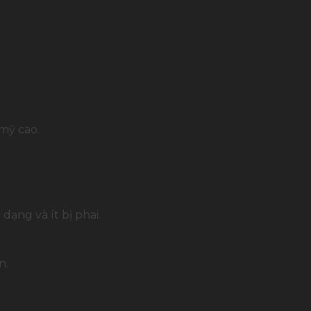
mỹ cao.
ạng và ít bị phai.
n.