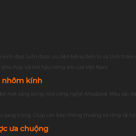
không gian bếp hiện đại
 kính đẹp luôn được ưu tiên bởi sự bền bỉ và tính thẩm 
ất phù hợp với khí hậu nóng ẩm của Việt Nam.
p nhôm kính
bề mặt sáng bóng nhờ công nghệ Anodized. Màu sắc đa d
c sang trọng. Giúp căn bếp thông thoáng và rộng rãi hơ
ợc ưa chuộng