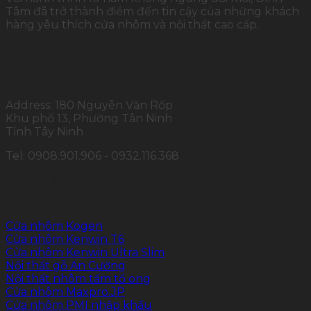
Tâm đã trở thành điểm đến tin cậy của những khách
hàng yêu thích cửa nhôm và nội thất cao cấp.
THÔNG TIN LIÊN HỆ
Address: 180 Nguyễn Văn Rốp
Khu phố 13, Phường Tân Ninh
Tỉnh Tây Ninh
Tel: 0908.901.906 - 0932.116.368
SẢN PHẨM CHÍNH
Cửa nhôm Kogen
Cửa nhôm Kenwin T6
Cửa nhôm Kenwin Ultra Slim
Nội thất gỗ An Cường
Nội thất nhôm tấm tổ ong
Cửa nhôm Maxpro.JP
Cửa nhôm PMI nhập khẩu