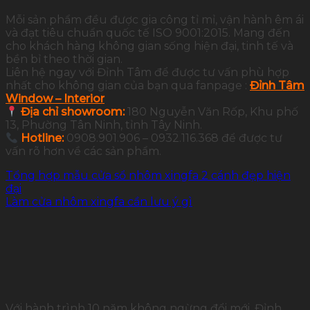
Mỗi sản phẩm đều được gia công tỉ mỉ, vận hành êm ái
và đạt tiêu chuẩn quốc tế ISO 9001:2015. Mang đến
cho khách hàng không gian sống hiện đại, tinh tế và
bền bỉ theo thời gian.
Liên hệ ngay với Đỉnh Tâm để được tư vấn phù hợp
nhất cho không gian của bạn qua fanpage :
Đỉnh Tâm
Window – Interior
Địa chỉ showroom:
180 Nguyễn Văn Rốp, Khu phố
13, Phường Tân Ninh, tỉnh Tây Ninh.
Hotline:
0908.901.906 – 0932.116.368 để được tư
vấn rõ hơn về các sản phẩm.
Tổng hợp mẫu cửa sổ nhôm xingfa 2 cánh đẹp hiện
đại
Làm cửa nhôm xingfa cần lưu ý gì
Với hành trình 10 năm không ngừng đổi mới, Đỉnh