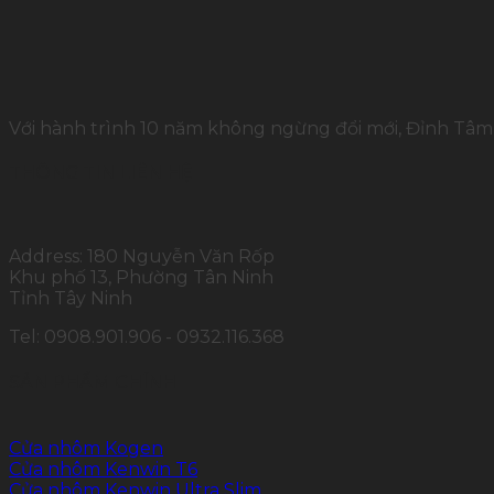
Với hành trình 10 năm không ngừng đổi mới, Đỉnh Tâm 
THÔNG TIN LIÊN HỆ
Address: 180 Nguyễn Văn Rốp
Khu phố 13, Phường Tân Ninh
Tỉnh Tây Ninh
Tel: 0908.901.906 - 0932.116.368
SẢN PHẨM CHÍNH
Cửa nhôm Kogen
Cửa nhôm Kenwin T6
Cửa nhôm Kenwin Ultra Slim