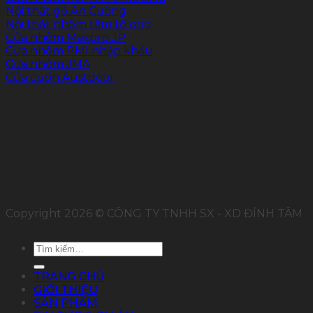
Nội thất gỗ An Cường
Nội thất nhôm tấm tổ ong
Cửa nhôm Maxpro.JP
Cửa nhôm PMI nhập khẩu
Cửa nhôm JMA
Cửa cuốn Austdoor
FOLLOW US
Copyright 2026 © CÔNG TY TNHH SX - XD ĐỈNH TÂM
Tìm
kiếm:
TRANG CHỦ
GIỚI THIỆU
SẢN PHẨM