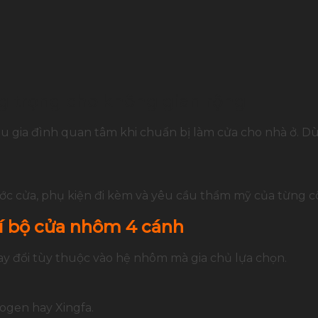
g trọng cho không gian rộng
ều gia đình quan tâm khi chuẩn bị làm cửa cho nhà ở. D
c cửa, phụ kiện đi kèm và yêu cầu thẩm mỹ của từng cô
í bộ cửa nhôm 4 cánh
ay đổi tùy thuộc vào hệ nhôm mà gia chủ lựa chọn.
ogen hay Xingfa.