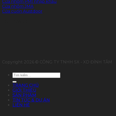
Cửa nhôm PMI nhập khẩu
Cửa nhôm JMA
Cửa cuốn Austdoor
FOLLOW US
Copyright 2026 © CÔNG TY TNHH SX - XD ĐỈNH TÂM
Tìm
kiếm:
TRANG CHỦ
GIỚI THIỆU
SẢN PHẨM
TIN TỨC & DỰ ÁN
LIÊN HỆ
Đăng nhập