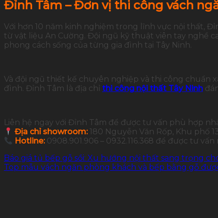
Đỉnh Tâm – Đơn vị thi công vách ngăn
Với hơn 10 năm kinh nghiệm trong lĩnh vực nội thất, Đỉ
từ vật liệu An Cường. Đội ngũ kỹ thuật viên tay nghề
phong cách sống của từng gia đình tại Tây Ninh.
Và đội ngũ thiết kế chuyên nghiệp và thi công chuẩn 
đình. Đỉnh Tâm là địa chỉ
thi công nội thất Tây Ninh
đán
Liên hệ ngay với Đỉnh Tâm để được tư vấn phù hợp nh
Địa chỉ showroom:
180 Nguyễn Văn Rốp, Khu phố 13,
Hotline:
0908.901.906 – 0932.116.368 để được tư vấn
Báo giá tủ bếp gỗ sồi: Xu hướng nội thất sang trọng ch
Top mẫu vách ngăn phòng khách và bếp bằng gỗ được