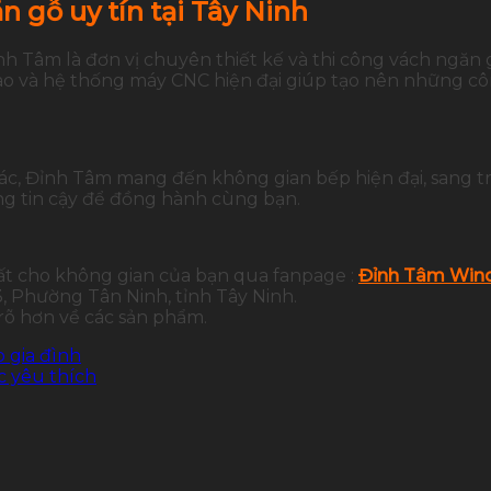
 gỗ uy tín tại Tây Ninh
nh Tâm là đơn vị chuyên thiết kế và thi công vách ngăn 
 cao và hệ thống máy CNC hiện đại giúp tạo nên những c
xác, Đỉnh Tâm mang đến không gian bếp hiện đại, sang t
g tin cậy để đồng hành cùng bạn.
ất cho không gian của bạn qua fanpage :
Đỉnh Tâm Wind
 Phường Tân Ninh, tỉnh Tây Ninh.
 rõ hơn về các sản phẩm.
o gia đình
 yêu thích