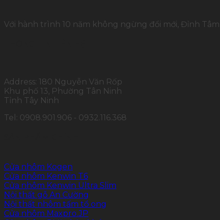
Với hành trình 10 năm không ngừng đổi mới, Đỉnh Tâm 
THÔNG TIN LIÊN HỆ
Address: 180 Nguyễn Văn Rốp
Khu phố 13, Phường Tân Ninh
Tỉnh Tây Ninh
Tel: 0908.901.906 - 0932.116.368
SẢN PHẨM CHÍNH
Cửa nhôm Kogen
Cửa nhôm Kenwin T6
Cửa nhôm Kenwin Ultra Slim
Nội thất gỗ An Cường
Nội thất nhôm tấm tổ ong
Cửa nhôm Maxpro.JP