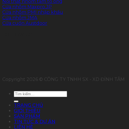
Nội thất nhôm tấm tổ ong
Cửa nhôm Maxpro.JP
Cửa nhôm PMI nhập khẩu
Cửa nhôm JMA
Cửa cuốn Austdoor
FOLLOW US
Copyright 2026 © CÔNG TY TNHH SX - XD ĐỈNH TÂM
Tìm
kiếm:
TRANG CHỦ
GIỚI THIỆU
SẢN PHẨM
TIN TỨC & DỰ ÁN
LIÊN HỆ