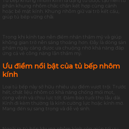
Tủ bếp khung nhôm kính là dạng tủ được tạo nên từ
phần khung nhôm chắc chắn kết hợp cùng cánh
hoặc bề mặt kính. Khung nhôm giữ vai trò kết cấu,
giúp tủ bếp vững chãi.
Trong khi kính tạo nên điểm nhấn thẩm mỹ và giúp
không gian trở nên sáng thoáng hơn. Đây là dòng sản
phẩm ngày càng được ưa chuộng nhờ khả năng đáp
ứng cả về công năng lẫn thẩm mỹ.
Ưu điểm nổi bật của tủ bếp nhôm
kính
Loại tủ bếp này sở hữu nhiều ưu điểm vượt trội. Trước
hết, chất liệu nhôm có khả năng chống mối mọt,
cong vênh và chịu lực tốt. Đảm bảo tuổi thọ lâu dài.
Kính đi kèm thường là kính cường lực hoặc kính mờ.
Mang đến sự sang trọng và dễ vệ sinh.
Ngoài ra, tủ bếp khung nhôm kính còn giúp tối ưu