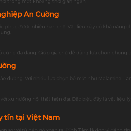
mới trong một khoảng thời gian ngắn.
 nghiệp An Cường
ắc phục được nhiều hạn chế. Vật liệu này có khả năng c
dụng.
ô cùng đa dạng. Giúp gia chủ dễ dàng lựa chọn phong c
Cường
ảo dưỡng. Với nhiều lựa chọn bề mặt như Melamine, Lami
i xu hướng nội thất hiện đại. Đặc biệt, đây là vật liệu 
 tín tại Việt Nam
n so với tủ bếp gỗ xoan ta, Đỉnh Tâm là đơn vị đáng tin