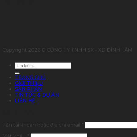
FOLLOW US
Copyright 2026 © CÔNG TY TNHH SX - XD ĐỈNH TÂM
Tìm
kiếm:
TRANG CHỦ
GIỚI THIỆU
SẢN PHẨM
TIN TỨC & DỰ ÁN
LIÊN HỆ
Đăng nhập
Tên tài khoản hoặc địa chỉ email
*
Mật khẩu
*