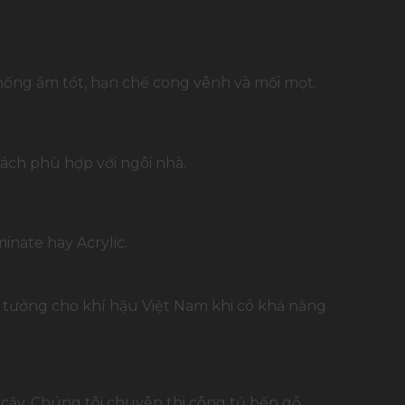
hống ẩm tốt, hạn chế cong vênh và mối mọt.
ách phù hợp với ngôi nhà.
nate hay Acrylic.
lý tưởng cho khí hậu Việt Nam khi có khả năng
 cậy. Chúng tôi chuyên thi công tủ bếp gỗ