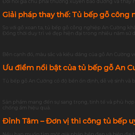
Đòi hỏi gia chủ phải thường xuyên bảo dưỡng và thay 
Giải pháp thay thế: Tủ bếp gỗ công
So với gỗ xoan ta, tủ bếp gỗ công nghiệp An Cường kh
Đồng thời duy trì vẻ đẹp hiện đại trong nhiều năm sử 
Bên cạnh đó, màu sắc và kiểu dáng của gỗ An Cường v
Ưu điểm nổi bật của tủ bếp gỗ An 
Tủ bếp gỗ An Cường có độ bền ổn định, dễ vệ sinh và b
Sản phẩm mang đến sự sang trọng, tinh tế và phù hợp vớ
chống ẩm hiệu quả.
Đỉnh Tâm – Đơn vị thi công tủ bếp uy
Nếu bạn muốn tìm một giải pháp bền đẹp và hiện đại hơ