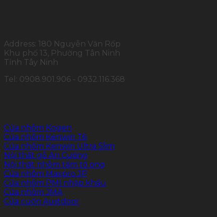
THÔNG TIN LIÊN HỆ
Address: 180 Nguyễn Văn Rốp
Khu phố 13, Phường Tân Ninh
Tỉnh Tây Ninh
Tel: 0908.901.906 - 0932.116.368
SẢN PHẨM CHÍNH
Cửa nhôm Kogen
Cửa nhôm Kenwin T6
Cửa nhôm Kenwin Ultra Slim
Nội thất gỗ An Cường
Nội thất nhôm tấm tổ ong
Cửa nhôm Maxpro.JP
Cửa nhôm PMI nhập khẩu
Cửa nhôm JMA
Cửa cuốn Austdoor