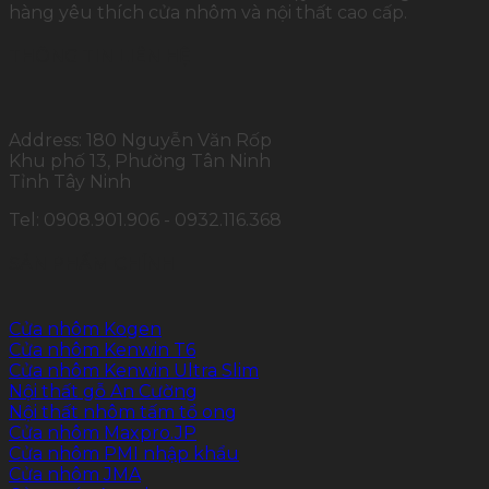
hàng yêu thích cửa nhôm và nội thất cao cấp.
THÔNG TIN LIÊN HỆ
Address: 180 Nguyễn Văn Rốp
Khu phố 13, Phường Tân Ninh
Tỉnh Tây Ninh
Tel: 0908.901.906 - 0932.116.368
SẢN PHẨM CHÍNH
Cửa nhôm Kogen
Cửa nhôm Kenwin T6
Cửa nhôm Kenwin Ultra Slim
Nội thất gỗ An Cường
Nội thất nhôm tấm tổ ong
Cửa nhôm Maxpro.JP
Cửa nhôm PMI nhập khẩu
Cửa nhôm JMA