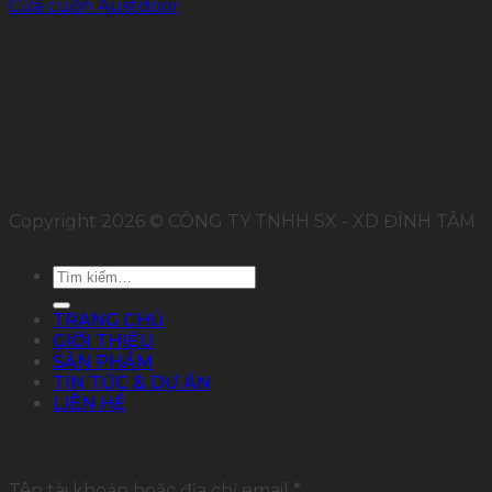
Cửa cuốn Austdoor
FOLLOW US
Copyright 2026 © CÔNG TY TNHH SX - XD ĐỈNH TÂM
Tìm
kiếm:
TRANG CHỦ
GIỚI THIỆU
SẢN PHẨM
TIN TỨC & DỰ ÁN
LIÊN HỆ
Đăng nhập
Tên tài khoản hoặc địa chỉ email
*