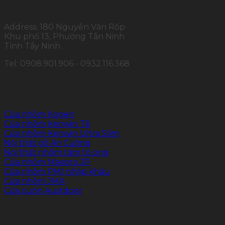
Address: 180 Nguyễn Văn Rốp
Khu phố 13, Phường Tân Ninh
Tỉnh Tây Ninh
Tel: 0908.901.906 - 0932.116.368
SẢN PHẨM CHÍNH
Cửa nhôm Kogen
Cửa nhôm Kenwin T6
Cửa nhôm Kenwin Ultra Slim
Nội thất gỗ An Cường
Nội thất nhôm tấm tổ ong
Cửa nhôm Maxpro.JP
Cửa nhôm PMI nhập khẩu
Cửa nhôm JMA
Cửa cuốn Austdoor
FOLLOW US