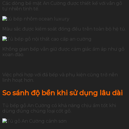
Các dòng bề mặt An Cường được thiết kế với vân gỗ
tự nhiên tinh tế.
Màu sắc được kiểm soát đồng đều trên toàn bộ hệ tủ.
Không gian bếp vẫn giữ được cảm giác ấm áp như gỗ
xoan đào.
Việc phối hợp với đá bếp và phụ kiện cũng trở nên
linh hoạt hơn.
So sánh độ bền khi sử dụng lâu dài
Tủ bếp gỗ An Cường có khả năng chịu ẩm tốt khi
dùng đúng chủng loại cốt gỗ.