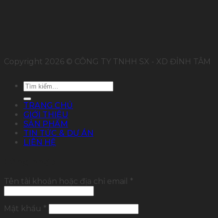
Copyright 2026 © CÔNG TY TNHH SX - XD ĐỈNH TÂM
Tìm
kiếm:
TRANG CHỦ
GIỚI THIỆU
SẢN PHẨM
TIN TỨC & DỰ ÁN
LIÊN HỆ
Đăng nhập
Tên tài khoản hoặc địa chỉ email
*
Mật khẩu
*