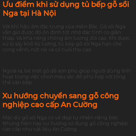
Ưu điểm khi sử dụng tủ bếp gỗ sồi
Nga tại Hà Nội
Với khí hậu ẩm đặc trưng của miền Bắc. Gỗ sồi Nga
vẫn giữ được độ ổn định tốt nhờ đặc tính co giãn
thấp. Và khả năng chống ẩm tương đối cao. Khi được
xử lý sấy khô kỹ lưỡng, tủ bếp gỗ sồi Nga hạn chế
cong vênh, nứt nẻ và có tuổi thọ cao.
Ngoài ra, bề mặt gỗ dễ sơn phủ giúp người dùng linh
hoạt trong việc chọn màu sắc để phù hợp với tổng
thể căn bếp.
Xu hướng chuyển sang gỗ công
nghiệp cao cấp An Cường
Mặc dù gỗ sồi Nga có vẻ đẹp tự nhiên riêng biệt.
Nhưng hiện nay xu hướng sử dụng gỗ công nghiệp
cao cấp như vật liệu An Cường.