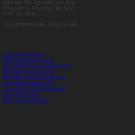
Address: 180 Nguyễn Văn Rốp
Khu phố 13, Phường Tân Ninh
Tỉnh Tây Ninh
Tel: 0908.901.906 - 0932.116.368
SẢN PHẨM CHÍNH
Cửa nhôm Kogen
Cửa nhôm Kenwin T6
Cửa nhôm Kenwin Ultra Slim
Nội thất gỗ An Cường
Nội thất nhôm tấm tổ ong
Cửa nhôm Maxpro.JP
Cửa nhôm PMI nhập khẩu
Cửa nhôm JMA
Cửa cuốn Austdoor
FOLLOW US