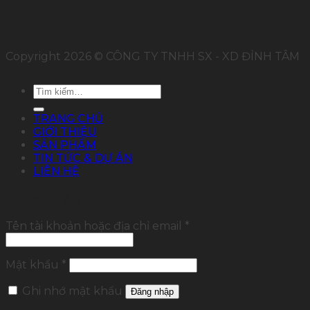
Copyright 2026 © CÔNG TY TNHH SX - XD ĐỈNH TÂM
Tìm
kiếm:
TRANG CHỦ
GIỚI THIỆU
SẢN PHẨM
TIN TỨC & DỰ ÁN
LIÊN HỆ
Đăng nhập
Tên tài khoản hoặc địa chỉ email
*
Mật khẩu
*
Ghi nhớ mật khẩu
Đăng nhập