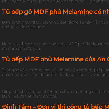
Phù hợp với nhiều phân khúc khách hàng. Dễ dàng vệ 
Tủ bếp gỗ MDF phủ Melamine có n
Bên cạnh những ưu điểm nổi bật, dòng tủ này vẫn tồn tạ
chống xước thấp hơn.
Ngoài ra, khả năng chịu nước của MDF phủ Melamine k
để đảm bảo độ bền.
Tủ bếp MDF phủ Melamine của An C
Trong số các thương hiệu cung cấp gỗ công nghiệp. A
chắc chắn, bề mặt Melamine đa dạng màu sắc, vân gỗ c
Giúp khách hàng có nhiều lựa chọn từ phong cách tối 
Bền đẹp và tiết kiệm chi phí.
Đỉnh Tâm – Đơn vị thi công tủ bếp 