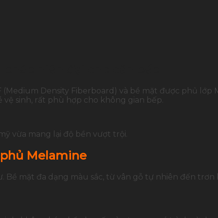
 pháp hiện đại cho căn bếp
Medium Density Fiberboard) và bề mặt được phủ lớp Me
 vệ sinh, rất phù hợp cho không gian bếp.
ỹ vừa mang lại độ bền vượt trội.
F phủ Melamine
 Bề mặt đa dạng màu sắc, từ vân gỗ tự nhiên đến trơn 