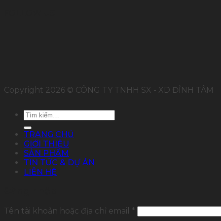
FOLLOW US
Copyright 2026 © CÔNG TY TNHH SX - XD ĐỈNH TÂM
Tìm
kiếm:
TRANG CHỦ
GIỚI THIỆU
SẢN PHẨM
TIN TỨC & DỰ ÁN
LIÊN HỆ
Đăng nhập
Tên tài khoản hoặc địa chỉ email
*