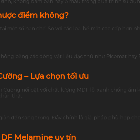
sinh, không bám bẩn hay ố màu trong quá trình sử dụn
hược điểm không?
i một số hạn chế. So với các loại bề mặt cao cấp hơn nh
hông bằng các dòng vật liệu đặc thù như Picomat hay 
ường – Lựa chọn tối ưu
n Cường nổi bật với chất lượng MDF lõi xanh chống ẩm 
hân thật.
giản đến sang trọng. Đây chính là giải pháp phù hợp ch
MDF Melamine uy tín