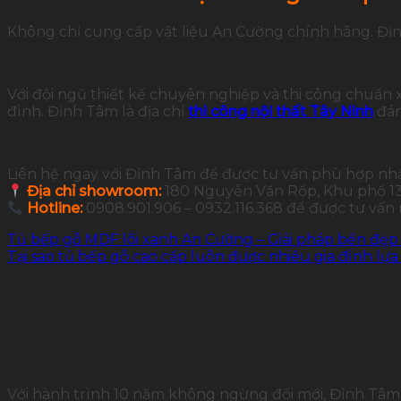
Không chỉ cung cấp vật liệu An Cường chính hãng. Đỉn
Với đội ngũ thiết kế chuyên nghiệp và thi công chuẩn
đình. Đỉnh Tâm là địa chỉ
thi công nội thất Tây Ninh
đán
Liên hệ ngay với Đỉnh Tâm để được tư vấn phù hợp nh
Địa chỉ showroom:
180 Nguyễn Văn Rốp, Khu phố 13,
Hotline:
0908.901.906 – 0932.116.368 để được tư vấn
Tủ bếp gỗ MDF lõi xanh An Cường – Giải pháp bền đẹp
Tại sao tủ bếp gỗ cao cấp luôn được nhiều gia đình lự
Với hành trình 10 năm không ngừng đổi mới, Đỉnh Tâm 