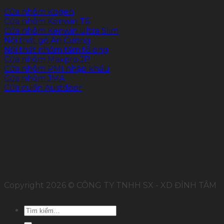
Cửa nhôm Kogen
Cửa nhôm Kenwin T6
Cửa nhôm Kenwin Ultra Slim
Nội thất gỗ An Cường
Nội thất nhôm tấm tổ ong
Cửa nhôm Maxpro.JP
Cửa nhôm PMI nhập khẩu
Cửa nhôm JMA
Cửa cuốn Austdoor
FOLLOW US
Copyright 2026 © CÔNG TY TNHH SX - XD ĐỈNH TÂM
Tìm
kiếm: