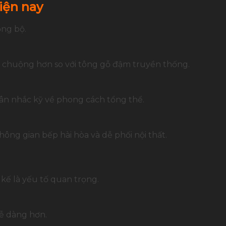
iện nay
ồng bộ.
chuộng hơn so với tông gỗ đậm truyền thống.
cân nhắc kỹ về phong cách tổng thể.
ng gian bếp hài hòa và dễ phối nội thất.
t kế là yếu tố quan trọng.
ễ dàng hơn.