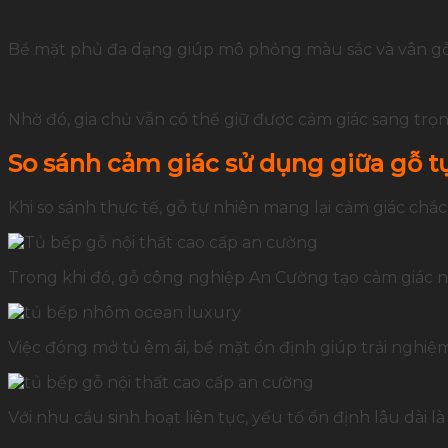
Bề mặt phủ đa dạng giúp mô phỏng màu sắc và vân gỗ 
Nhờ đó, gia chủ vẫn có thể giữ được cảm giác sang trọn
So sánh cảm giác sử dụng giữa gỗ t
Khi so sánh thực tế, gỗ tự nhiên mang lại cảm giác chắ
Trong khi đó, gỗ công nghiệp An Cường tạo cảm giác n
Việc đóng mở tủ êm ái, bề mặt ổn định giúp trải nghiệ
Với nhu cầu sinh hoạt liên tục, yếu tố ổn định lâu dài 