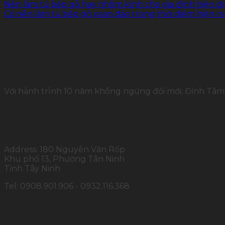
Nên làm tủ bếp gỗ hay nhôm kính cho gia đình hiện đạ
Có nên làm tủ bếp gỗ xoan đào trong thời điểm hiện n
Với hành trình 10 năm không ngừng đổi mới, Đỉnh Tâm 
THÔNG TIN LIÊN HỆ
Address: 180 Nguyễn Văn Rốp
Khu phố 13, Phường Tân Ninh
Tỉnh Tây Ninh
Tel: 0908.901.906 - 0932.116.368
SẢN PHẨM CHÍNH