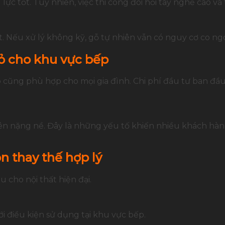
c tốt. Tuy nhiên, việc thi công đòi hỏi tay nghề cao và t
Nếu xử lý không kỹ, gỗ tự nhiên vẫn có nguy cơ co ngót
ỏ cho khu vực bếp
 cũng phù hợp cho mọi gia đình. Chi phí đầu tư ban đầu 
n nặng nề. Đây là những yếu tố khiến nhiều khách hàn
n thay thế hợp lý
cho nội thất hiện đại.
 điều kiện sử dụng tại khu vực bếp.