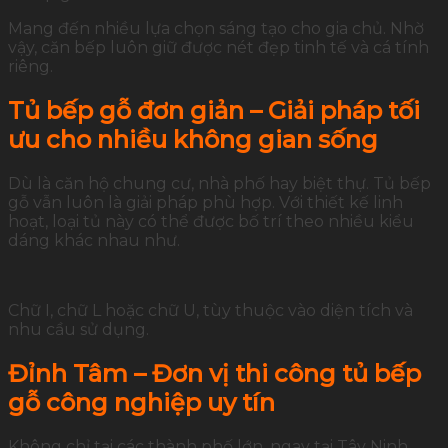
Mang đến nhiều lựa chọn sáng tạo cho gia chủ. Nhờ
vậy, căn bếp luôn giữ được nét đẹp tinh tế và cá tính
riêng.
Tủ bếp gỗ đơn giản – Giải pháp tối
ưu cho nhiều không gian sống
Dù là căn hộ chung cư, nhà phố hay biệt thự. Tủ bếp
gỗ vẫn luôn là giải pháp phù hợp. Với thiết kế linh
hoạt, loại tủ này có thể được bố trí theo nhiều kiểu
dáng khác nhau như.
Chữ I, chữ L hoặc chữ U, tùy thuộc vào diện tích và
nhu cầu sử dụng.
Đỉnh Tâm – Đơn vị thi công tủ bếp
gỗ công nghiệp uy tín
Không chỉ tại các thành phố lớn, ngay tại Tây Ninh.