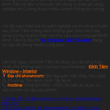
Đỉnh Tâm là đơn vị chuyên thi công tủ bếp gỗ công
nghiệp An Cường được nhiều khách hàng tin tưởng.
Với đội ngũ thiết kế chuyên nghiệp và thi công chuẩn
xác, Đỉnh Tâm mang đến không gian bếp hiện đại,
sang trọng và phù hợp với nhu cầu của từng gia đình.
Đỉnh Tâm là địa chỉ
thi công nội thất Tây Ninh
đáng
tin cậy để đồng hành cùng bạn.
Liên hệ ngay với Đỉnh Tâm để được tư vấn phù hợp
nhất cho không gian của bạn qua fanpage :
Đỉnh Tâm
Window – Interior
Địa chỉ showroom:
180 Nguyễn Văn Rốp, Khu phố
13, Phường Tân Ninh, tỉnh Tây Ninh.
Hotline:
0908.901.906 – 0932.116.368 để được tư
vấn rõ hơn về các sản phẩm.
Tủ bếp tân cổ điển gỗ công nghiệp – Xu hướng nội
thất mới
Gợi ý mẫu tủ bếp gỗ công nghiệp cho không gian