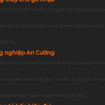
sử dụng cốt MDF lõi xanh chống ẩm. Bề mặt phủ Melami
u sắc. Vân gỗ chân thật, mang lại cảm giác ấm cúng và
tuổi thọ.
ng nghiệp An Cường
n bằng cả tính bền, đẹp và khả năng ứng dụng linh hoạ
ủ bếp theo mọi phong cách. Từ hiện đại, tối giản đến sa
Chống bám bẩn và dễ vệ sinh hơn hẳn gỗ nhựa.