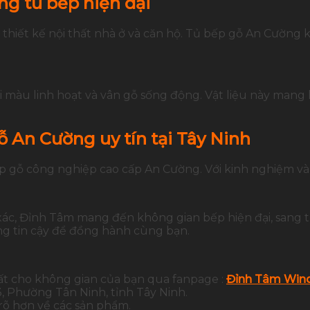
g tủ bếp hiện đại
thiết kế nội thất nhà ở và căn hộ. Tủ bếp gỗ An Cường
àu linh hoạt và vân gỗ sống động. Vật liệu này mang l
ỗ An Cường uy tín tại Tây Ninh
ếp gỗ công nghiệp cao cấp An Cường. Với kinh nghiệm và
 xác, Đỉnh Tâm mang đến không gian bếp hiện đại, sang 
g tin cậy để đồng hành cùng bạn.
ất cho không gian của bạn qua fanpage :
Đỉnh Tâm Wind
 Phường Tân Ninh, tỉnh Tây Ninh.
 rõ hơn về các sản phẩm.