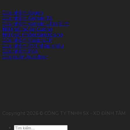
Cửa nhôm Kogen
Cửa nhôm Kenwin T6
Cửa nhôm Kenwin Ultra Slim
Nội thất gỗ An Cường
Nội thất nhôm tấm tổ ong
Cửa nhôm Maxpro.JP
Cửa nhôm PMI nhập khẩu
Cửa nhôm JMA
Cửa cuốn Austdoor
FOLLOW US
Copyright 2026 © CÔNG TY TNHH SX - XD ĐỈNH TÂM
Tìm