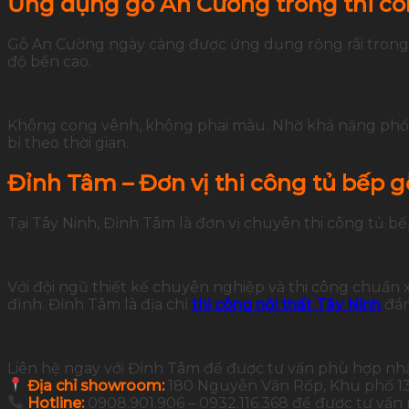
Ứng dụng gỗ An Cường trong thi côn
Gỗ An Cường ngày càng được ứng dụng rộng rãi trong 
độ bền cao.
Không cong vênh, không phai màu. Nhờ khả năng phối m
bỉ theo thời gian.
Đỉnh Tâm – Đơn vị thi công tủ bếp g
Tại Tây Ninh, Đỉnh Tâm là đơn vị chuyên thi công tủ b
Với đội ngũ thiết kế chuyên nghiệp và thi công chuẩn
đình. Đỉnh Tâm là địa chỉ
thi công nội thất Tây Ninh
đán
Liên hệ ngay với Đỉnh Tâm để được tư vấn phù hợp nh
Địa chỉ showroom:
180 Nguyễn Văn Rốp, Khu phố 13,
Hotline:
0908.901.906 – 0932.116.368 để được tư vấn