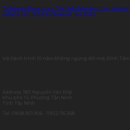
Tủ bếp gỗ Melamine – Giải pháp bền đẹp cho căn bếp h
mẫu tủ bếp nhôm kính giả gỗ đẹp 2025
Với hành trình 10 năm không ngừng đổi mới, Đỉnh Tâm 
THÔNG TIN LIÊN HỆ
Address: 180 Nguyễn Văn Rốp
Khu phố 13, Phường Tân Ninh
Tỉnh Tây Ninh
Tel: 0908.901.906 - 0932.116.368
SẢN PHẨM CHÍNH