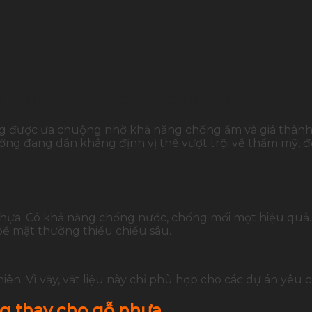
à tiện dụng cho căn bếp nhỏ
g được ưa chuộng nhờ khả năng chống ẩm và giá thành hợ
ường đang dần khẳng định vị thế vượt trội về thẩm mỹ, đ
nhựa. Có khả năng chống nước, chống mối mọt hiệu quả.
 bề mặt thường thiếu chiều sâu.
iên. Vì vậy, vật liệu này chỉ phù hợp cho các dự án yêu 
ng thay cho gỗ nhựa