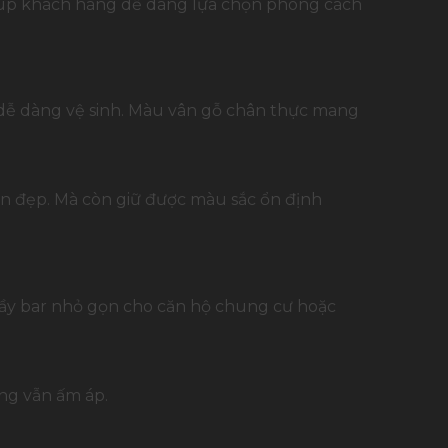
 Giúp khách hàng dễ dàng lựa chọn phong cách
 dễ dàng vệ sinh. Màu vân gỗ chân thực mang
bền đẹp. Mà còn giữ được màu sắc ổn định
 quầy bar nhỏ gọn cho căn hộ chung cư hoặc
ng vẫn ấm áp.