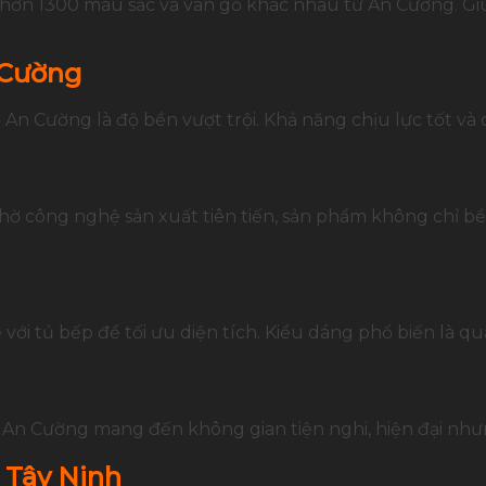
 tập hơn 1300 màu sắc và vân gỗ khác nhau từ An Cường.
 Cường
An Cường là độ bền vượt trội. Khả năng chịu lực tốt và
. Nhờ công nghệ sản xuất tiên tiến, sản phẩm không chỉ 
ề với tủ bếp để tối ưu diện tích. Kiểu dáng phổ biến là
 An Cường mang đến không gian tiện nghi, hiện đại như
i Tây Ninh