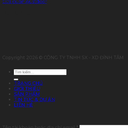
Cửa cuốn Austdoor
FOLLOW US
Copyright 2026 © CÔNG TY TNHH SX - XD ĐỈNH TÂM
Tìm
kiếm:
TRANG CHỦ
GIỚI THIỆU
SẢN PHẨM
TIN TỨC & DỰ ÁN
LIÊN HỆ
Đăng nhập
Tên tài khoản hoặc địa chỉ email
*