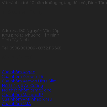
Với hành trình 10 năm không ngừng đổi mới, Đỉnh Tâm 
THÔNG TIN LIÊN HỆ
Address: 180 Nguyễn Văn Rốp
Khu phố 13, Phường Tân Ninh
Tỉnh Tây Ninh
Tel: 0908.901.906 - 0932.116.368
SẢN PHẨM CHÍNH
Cửa nhôm Kogen
Cửa nhôm Kenwin T6
Cửa nhôm Kenwin Ultra Slim
Nội thất gỗ An Cường
Nội thất nhôm tấm tổ ong
Cửa nhôm Maxpro.JP
Cửa nhôm PMI nhập khẩu
Cửa nhôm JMA