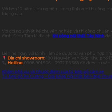
Với hơn 10 năm kinh nghiệm trong lĩnh vực thi công nh
lượng cao.
Với đội ngũ thiết kế chuyên nghiệp và thi công chuẩn
đình. Đỉnh Tâm là địa chỉ
thi công nội thất Tây Ninh
đán
Liên hệ ngay với Đỉnh Tâm để được tư vấn phù hợp nh
Địa chỉ showroom:
180 Nguyễn Văn Rốp, Khu phố 13,
Hotline:
0908.901.906 – 0932.116.368 để được tư vấn
Khám phá ưu và nhược điểm của tủ bếp gỗ căm xe
Tủ bếp gỗ An Cường – Giải pháp nội thất bền đẹp chu