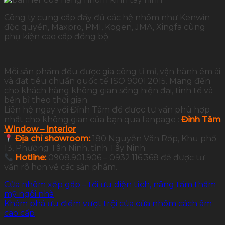
Công ty cung cấp đầy đủ các hệ nhôm như Kenwin
độc quyền, Maxpro, PMI, Kogen, JMA, Xingfa cùng
phụ kiện cao cấp đồng bộ.
Mỗi sản phẩm đều được gia công tỉ mỉ, vận hành êm ái
và đạt tiêu chuẩn quốc tế ISO 9001:2015. Mang đến
cho khách hàng không gian sống hiện đại, tinh tế và
bền bỉ theo thời gian.
Liên hệ ngay với Đỉnh Tâm để được tư vấn phù hợp
nhất cho không gian của bạn qua fanpage :
Đỉnh Tâm
Window – Interior
Địa chỉ showroom:
180 Nguyễn Văn Rốp, Khu phố
13, Phường Tân Ninh, tỉnh Tây Ninh.
Hotline:
0908.901.906 – 0932.116.368 để được tư
vấn rõ hơn về các sản phẩm.
Cửa nhôm xếp gấp – tối ưu diện tích, nâng tầm thẩm
mỹ ngôi nhà
Khám phá ưu điểm vượt trội của cửa nhôm cách âm
cao cấp