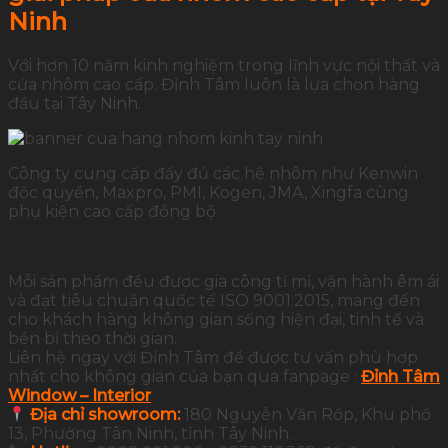
Ninh
Với hơn 10 năm kinh nghiệm trong lĩnh vực nội thất và
cửa nhôm cao cấp. Đỉnh Tâm luôn là lựa chọn hàng
đầu tại Tây Ninh.
Công ty cung cấp đầy đủ các hệ nhôm như Kenwin
độc quyền, Maxpro, PMI, Kogen, JMA, Xingfa cùng
phụ kiện cao cấp đồng bộ.
Mỗi sản phẩm đều được gia công tỉ mỉ, vận hành êm ái
và đạt tiêu chuẩn quốc tế ISO 9001:2015, mang đến
cho khách hàng không gian sống hiện đại, tinh tế và
bền bỉ theo thời gian.
Liên hệ ngay với Đỉnh Tâm để được tư vấn phù hợp
nhất cho không gian của bạn qua fanpage :
Đỉnh Tâm
Window – Interior
Địa chỉ showroom:
180 Nguyễn Văn Rốp, Khu phố
13, Phường Tân Ninh, tỉnh Tây Ninh.