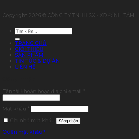
Copyright 2026 © CÔNG TY TNHH SX - XD ĐỈNH TÂM
Tìm
kiếm:
TRANG CHỦ
GIỚI THIỆU
SẢN PHẨM
TIN TỨC & DỰ ÁN
LIÊN HỆ
Đăng nhập
Tên tài khoản hoặc địa chỉ email
*
Mật khẩu
*
Ghi nhớ mật khẩu
Đăng nhập
Quên mật khẩu?