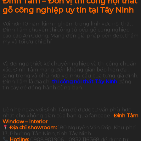
Đỉnh Tâm – Đơn vị thi công nội thất
gỗ công nghiệp uy tín tại Tây Ninh
Với hơn 10 năm kinh nghiệm trong lĩnh vực nội thất,
Đỉnh Tâm chuyên thi công tủ bếp gỗ công nghiệp
cao cấp An Cường. Mang đến giải pháp bền đẹp, thẩm
mỹ và tối ưu chi phí.
Và đội ngũ thiết kế chuyên nghiệp và thi công chuẩn
xác. Đỉnh Tâm mang đến không gian bếp hiện đại,
sang trọng và phù hợp với nhu cầu của từng gia đình.
Đỉnh Tâm là địa chỉ
thi công nội thất Tây Ninh
đáng
tin cậy để đồng hành cùng bạn.
Liên hệ ngay với Đỉnh Tâm để được tư vấn phù hợp
nhất cho không gian của bạn qua fanpage :
Đỉnh Tâm
Window – Interior
Địa chỉ showroom:
180 Nguyễn Văn Rốp, Khu phố
13, Phường Tân Ninh, tỉnh Tây Ninh.
Hotline:
0908.901.906 – 0932.116.368 để được tư