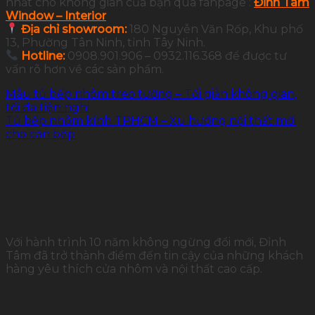
nhất cho không gian của bạn qua fanpage :
Đỉnh Tâm
Window – Interior
Địa chỉ showroom:
180 Nguyễn Văn Rốp, Khu phố
13, Phường Tân Ninh, tỉnh Tây Ninh.
Hotline:
0908.901.906 – 0932.116.368 để được tư
vấn rõ hơn về các sản phẩm.
Mẫu tủ bếp nhôm treo tường – Tối giản không gian,
tối đa tiện nghi
Tủ bếp nhôm kính TPHCM – Xu hướng nội thất mới
cho căn bếp
Với hành trình 10 năm không ngừng đổi mới, Đỉnh
Tâm đã trở thành điểm đến tin cậy của những khách
hàng yêu thích cửa nhôm và nội thất cao cấp.
THÔNG TIN LIÊN HỆ