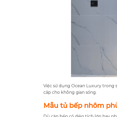
Việc sử dụng Ocean Luxury trong s
cấp cho không gian sống.
Mẫu tủ bếp nhôm phù
Dù căn bếp có diện tích lớn hay 