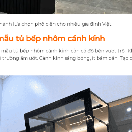
ành lựa chọn phổ biến cho nhiều gia đình Việt.
 mẫu tủ bếp nhôm cánh kính
 mẫu tủ bếp nhôm cánh kính còn có độ bền vượt trội. 
 trường ẩm ướt. Cánh kính sáng bóng, ít bám bẩn. Tạo c