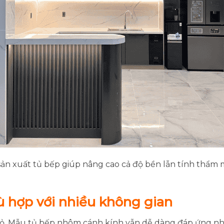
ản xuất tủ bếp giúp nâng cao cả độ bền lẫn tính thẩm m
 hợp với nhiều không gian
nhỏ. Mẫu tủ bếp nhôm cánh kính vẫn dễ dàng đáp ứng n