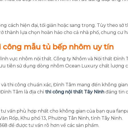
 cách hiện đại, tối giản hoặc sang trọng. Tùy theo sở th
rở thành lựa chọn hoàn hảo cho cả nhà phố, chung cư ha
hi công mẫu tủ bếp nhôm uy tín
ĩnh vực nhôm nội thất. Công ty Nhôm và Nội thất Đỉnh T
ưu tiên sử dụng dòng nhôm Ocean Luxury chất lượng c
p và thi công chuẩn xác, Đỉnh Tâm mang đến không gian 
 Đỉnh Tâm là địa chỉ
thi công nội thất Tây Ninh
đáng tin 
 tư vấn phù hợp nhất cho không gian của bạn qua fanp
ăn Rốp, Khu phố 13, Phường Tân Ninh, tỉnh Tây Ninh.
.368 để được tư vấn rõ hơn về các sản phẩm.