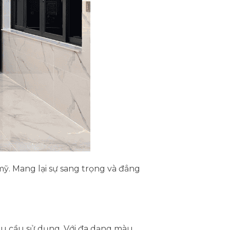
ỹ. Mang lại sự sang trọng và đẳng
hu cầu sử dụng. Với đa dạng màu