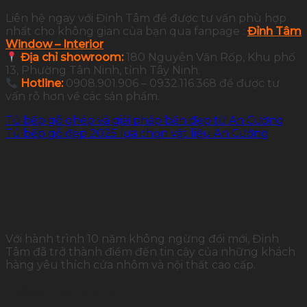
Liên hệ ngay với Đỉnh Tâm để được tư vấn phù hợp
nhất cho không gian của bạn qua fanpage :
Đỉnh Tâm
Window – Interior
Địa chỉ showroom:
180 Nguyễn Văn Rốp, Khu phố
13, Phường Tân Ninh, tỉnh Tây Ninh.
Hotline:
0908.901.906 – 0932.116.368 để được tư
vấn rõ hơn về các sản phẩm.
Tủ bếp gỗ ghép và giải pháp bền đẹp từ An Cường
Tủ bếp gỗ đẹp 2025 lựa chọn vật liệu An Cường
Với hành trình 10 năm không ngừng đổi mới, Đỉnh
Tâm đã trở thành điểm đến tin cậy của những khách
hàng yêu thích cửa nhôm và nội thất cao cấp.
THÔNG TIN LIÊN HỆ