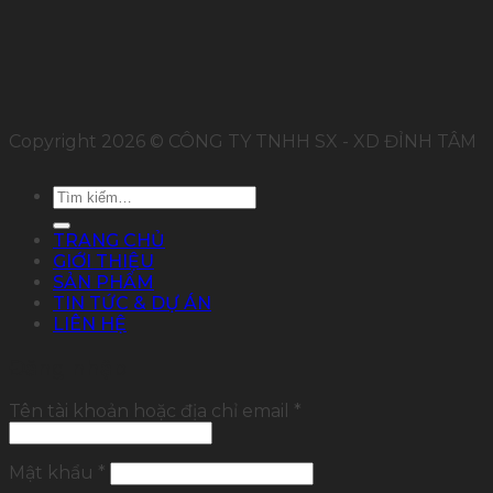
Copyright 2026 © CÔNG TY TNHH SX - XD ĐỈNH TÂM
Tìm
kiếm:
TRANG CHỦ
GIỚI THIỆU
SẢN PHẨM
TIN TỨC & DỰ ÁN
LIÊN HỆ
Đăng nhập
Tên tài khoản hoặc địa chỉ email
*
Mật khẩu
*