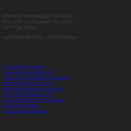
Address: 180 Nguyễn Văn Rốp
Khu phố 13, Phường Tân Ninh
Tỉnh Tây Ninh
Tel: 0908.901.906 - 0932.116.368
SẢN PHẨM CHÍNH
Cửa nhôm Kogen
Cửa nhôm Kenwin T6
Cửa nhôm Kenwin Ultra Slim
Nội thất gỗ An Cường
Nội thất nhôm tấm tổ ong
Cửa nhôm Maxpro.JP
Cửa nhôm PMI nhập khẩu
Cửa nhôm JMA
Cửa cuốn Austdoor
FOLLOW US