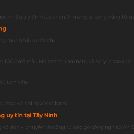
ợc nhiều gia đình lựa chọn. Vì mang lại công năng tối ư
ờng
ng muốn tối ưu chi phí.
 1.300 mã màu Melamine, Laminate, và Acrylic cao cấp.
ỏ tự nhiên.
ù hợp với khí hậu Việt Nam.
 uy tín tại Tây Ninh
ng có đơn vị chuyên thi công tủ bếp gỗ công nghiệp An 