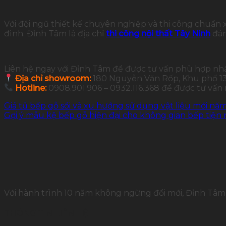
Với đội ngũ thiết kế chuyên nghiệp và thi công chuẩn
đình. Đỉnh Tâm là địa chỉ
thi công nội thất Tây Ninh
đán
Liên hệ ngay với Đỉnh Tâm để được tư vấn phù hợp nh
Địa chỉ showroom:
180 Nguyễn Văn Rốp, Khu phố 13,
Hotline:
0908.901.906 – 0932.116.368 để được tư vấn
Giá tủ bếp gỗ sồi và xu hướng sử dụng vật liệu mới nă
Gợi ý mẫu kệ bếp gỗ hiện đại cho không gian bếp tiện 
Với hành trình 10 năm không ngừng đổi mới, Đỉnh Tâm 
THÔNG TIN LIÊN HỆ