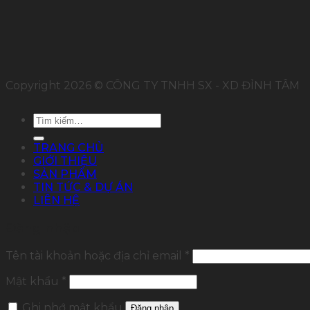
Copyright 2026 © CÔNG TY TNHH SX - XD ĐỈNH TÂM
Tìm
kiếm:
TRANG CHỦ
GIỚI THIỆU
SẢN PHẨM
TIN TỨC & DỰ ÁN
LIÊN HỆ
Đăng nhập
Tên tài khoản hoặc địa chỉ email
*
Mật khẩu
*
Ghi nhớ mật khẩu
Đăng nhập