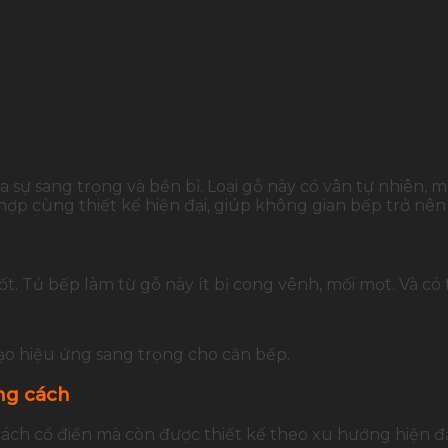
 bền bỉ theo thời gian
sự sang trọng và bền bỉ. Loại gỗ này có vân tự nhiên, 
ợp cùng thiết kế hiện đại, giúp không gian bếp trở nên 
t. Tủ bếp làm từ gỗ này ít bị cong vênh, mối mọt. Và có
ạo hiệu ứng sang trọng cho căn bếp.
ng cách
ách cổ điển mà còn được thiết kế theo xu hướng hiện đạ