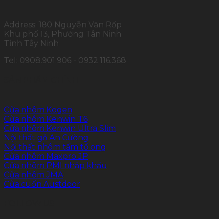
Address: 180 Nguyễn Văn Rốp
Khu phố 13, Phường Tân Ninh
Tỉnh Tây Ninh
Tel: 0908.901.906 - 0932.116.368
SẢN PHẨM CHÍNH
Cửa nhôm Kogen
Cửa nhôm Kenwin T6
Cửa nhôm Kenwin Ultra Slim
Nội thất gỗ An Cường
Nội thất nhôm tấm tổ ong
Cửa nhôm Maxpro.JP
Cửa nhôm PMI nhập khẩu
Cửa nhôm JMA
Cửa cuốn Austdoor
FOLLOW US