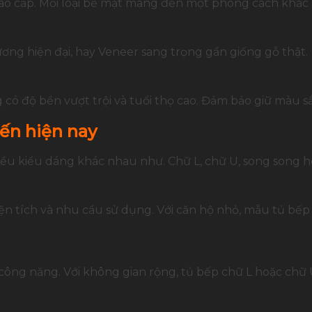
cao cấp. Mỗi loại bề mặt mang đến một phong cách khác
ơng hiện đại, hay Veneer sang trọng gần giống gỗ thật.
 có độ bền vượt trội và tuổi thọ cao. Đảm bảo giữ màu sắ
ến hiện nay
ều kiểu dáng khác nhau như. Chữ L, chữ U, song song ho
n tích và nhu cầu sử dụng. Với căn hộ nhỏ, mẫu tủ bếp 
ng năng. Với không gian rộng, tủ bếp chữ L hoặc chữ U 