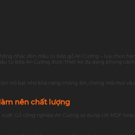
n đại nhất năm 2025
hông nhắc đến mẫu tủ bếp gỗ An Cường – lựa chọn hàng
 mẫu tủ bếp An Cường được thiết kế đa dạng phong cách, t
òn nổi bật nhờ khả năng chống ẩm, chống mối mọt và dễ
 làm nên chất lượng
n xuất. Gỗ công nghiệp An Cường sử dụng cốt MDF hoặ