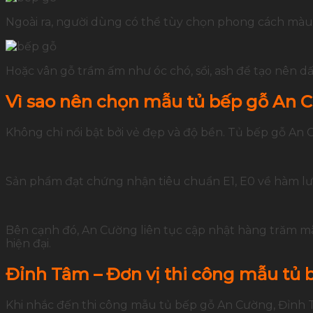
Ngoài ra, người dùng có thể tùy chọn phong cách màu s
Hoặc vân gỗ trầm ấm như óc chó, sồi, ash để tạo nên d
Vì sao nên chọn mẫu tủ bếp gỗ An 
Không chỉ nổi bật bởi vẻ đẹp và độ bền. Tủ bếp gỗ An 
Sản phẩm đạt chứng nhận tiêu chuẩn E1, E0 về hàm lư
Bên cạnh đó, An Cường liên tục cập nhật hàng trăm m
hiện đại.
Đỉnh Tâm – Đơn vị thi công mẫu tủ 
Khi nhắc đến thi công mẫu tủ bếp gỗ An Cường, Đỉnh Tâ