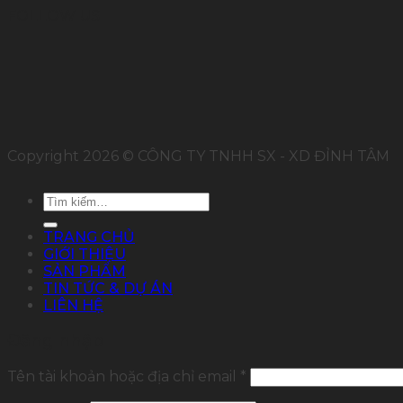
FOLLOW US
Copyright 2026 © CÔNG TY TNHH SX - XD ĐỈNH TÂM
Tìm
kiếm:
TRANG CHỦ
GIỚI THIỆU
SẢN PHẨM
TIN TỨC & DỰ ÁN
LIÊN HỆ
Đăng nhập
Tên tài khoản hoặc địa chỉ email
*