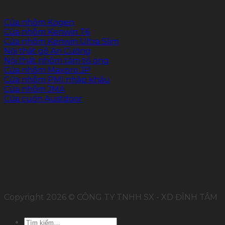
Cửa nhôm Kogen
Cửa nhôm Kenwin T6
Cửa nhôm Kenwin Ultra Slim
Nội thất gỗ An Cường
Nội thất nhôm tấm tổ ong
Cửa nhôm Maxpro.JP
Cửa nhôm PMI nhập khẩu
Cửa nhôm JMA
Cửa cuốn Austdoor
FOLLOW US
Copyright 2026 © CÔNG TY TNHH SX - XD ĐỈNH TÂM
Tìm