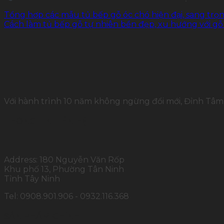
Tổng hợp các mẫu tủ bếp gỗ óc chó hiện đại, sang trọ
Cách làm tủ bếp gỗ tự nhiên bền đẹp, xu hướng với g
Với hành trình 10 năm không ngừng đổi mới, Đỉnh Tâm 
THÔNG TIN LIÊN HỆ
Address: 180 Nguyễn Văn Rốp
Khu phố 13, Phường Tân Ninh
Tỉnh Tây Ninh
Tel: 0908.901.906 - 0932.116.368
SẢN PHẨM CHÍNH