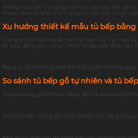
Không mẫu nào trùng lặp với mẫu nào. Đặc biệt, gỗ tự
nhược điểm là dễ bị ảnh hưởng bởi mối mọt và biến dạ
Xu hướng thiết kế mẫu tủ bếp bằng
Trong xu hướng thiết kế nội thất hiện nay. Các mẫu t
tế. Kiểu dáng chữ L, chữ U hoặc có đảo bếp được yêu th
Ngoài ra, việc kết hợp mặt đá và phụ kiện kim loại sán
So sánh tủ bếp gỗ tự nhiên và tủ b
Tủ bếp bằng gỗ tự nhiên mang đến vẻ đẹp truyền thốn
Trong khi đó, tủ bếp gỗ công nghiệp An Cường là lựa c
Nhờ độ ổn định cao, đa dạng màu sắc, chống cong vên