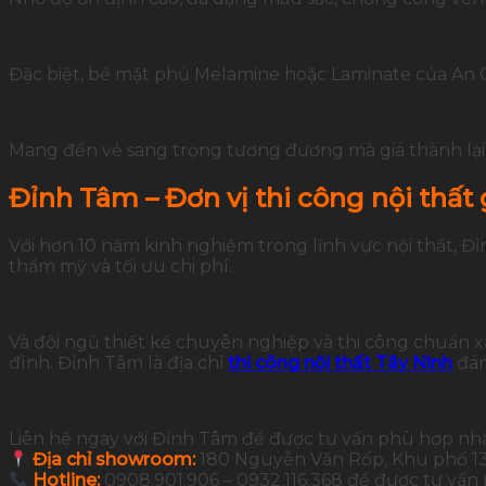
Đặc biệt, bề mặt phủ Melamine hoặc Laminate của An 
Mang đến vẻ sang trọng tương đương mà giá thành lại 
Đỉnh Tâm – Đơn vị thi công nội thất 
Với hơn 10 năm kinh nghiệm trong lĩnh vực nội thất, 
thẩm mỹ và tối ưu chi phí.
Và đội ngũ thiết kế chuyên nghiệp và thi công chuẩn 
đình. Đỉnh Tâm là địa chỉ
thi công nội thất Tây Ninh
đán
Liên hệ ngay với Đỉnh Tâm để được tư vấn phù hợp nh
Địa chỉ showroom:
180 Nguyễn Văn Rốp, Khu phố 13,
Hotline:
0908.901.906 – 0932.116.368 để được tư vấn