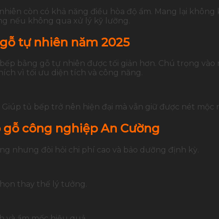
 nhiên còn có khả năng điều hòa độ ẩm. Mang lại không 
ng nếu không qua xử lý kỹ lưỡng.
 gỗ tự nhiên năm 2025
ủ bếp bằng gỗ tự nhiên được tối giản hơn. Chú trọng và
ích vì tối ưu diện tích và công năng.
g . Giúp tủ bếp trở nên hiện đại mà vẫn giữ được nét mộc
ếp gỗ công nghiệp An Cường
g nhưng đòi hỏi chi phí cao và bảo dưỡng định kỳ.
họn thay thế lý tưởng.
h và ẩm mốc hiệu quả.