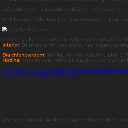
Giá cạnh tranh – bảo hành minh bạch, hậu mãi dài hạn, 
Khách hàng có thể trực tiếp đến showroom trải nghiệm
Với đội ngũ kỹ thuật viên tay nghề cao, sản phẩm chí
Interior
. Để nhận tư vấn, báo giá và tham quan trực t
Địa chỉ showroom:
180 Nguyễn Văn Rốp, Khu phố 13, P
Hotline:
0908.901.906 – 0932.116.368 để được tư vấn rõ
Bếp gỗ tự nhiên – Xu hướng hay nỗi lo cho không gian
Cửa nhôm kính đẹp tại Tây Ninh
Với hành trình 10 năm không ngừng đổi mới, Đỉnh Tâm 