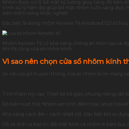
Nhôm được xử lý bề mặt kỹ lưỡng giúp tăng độ bền, k
trình xử lý hiện đại giúp bề mặt nhôm luôn sáng đẹp, h
kiện môi trường khắc nghiệt.
Đặc biệt là dòng nhôm Kenwin T6 Anodized ED sở hữu
Nhôm Kenwin T6 có khả năng chống ăn mòn cao và độ 
khi thi công cửa sổ nhôm kính.
Vì sao nên chọn cửa sổ nhôm kính th
So với cửa gỗ truyền thống, cửa sổ nhôm kính mang lại
Tính thẩm mỹ cao
: Thiết kế tối giản, khung mỏng, dễ k
Độ bền vượt trội
: Nhôm sơn tĩnh điện hoặc anod hóa khô
Khả năng cách âm – cách nhiệt tốt
: Đặc biệt khi sử dụ
Dễ vệ sinh và bảo trì
: Bề mặt kính và nhôm ít bám bụi, 