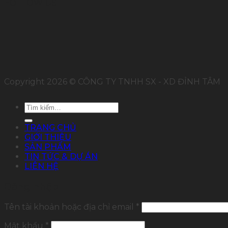
FOLLOW US
Copyright 2026 © CÔNG TY TNHH SX - XD ĐỈNH TÂM
Tìm
kiếm:
TRANG CHỦ
GIỚI THIỆU
SẢN PHẨM
TIN TỨC & DỰ ÁN
LIÊN HỆ
Đăng nhập
Tên tài khoản hoặc địa chỉ email
*
Mật khẩu
*