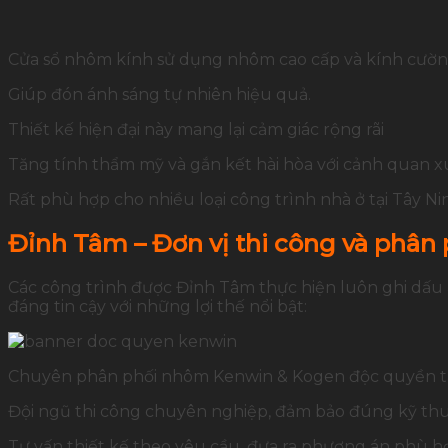
Cửa sổ nhôm kính sử dụng nhôm cao cấp và kính cường
Giúp đón ánh sáng tự nhiên hiệu quả.
Thiết kế hiện đại này mang lại cảm giác rộng rãi
Tăng tính thẩm mỹ và gắn kết hài hòa với cảnh quan
Rất phù hợp cho nhiều loại công trình nhà ở tại Tây Ni
Đỉnh Tâm – Đơn vị thi công và phân 
Các công trình được Đỉnh Tâm thực hiện luôn ghi dấu ấ
đáng tin cậy với những lợi thế nổi bật:
Chuyên phân phối nhôm Kenwin & Kogen độc quyền tạ
Đội ngũ thi công chuyên nghiệp, đảm bảo đúng kỹ thuậ
Tư vấn thiết kế theo yêu cầu, đưa ra phương án phù hợ