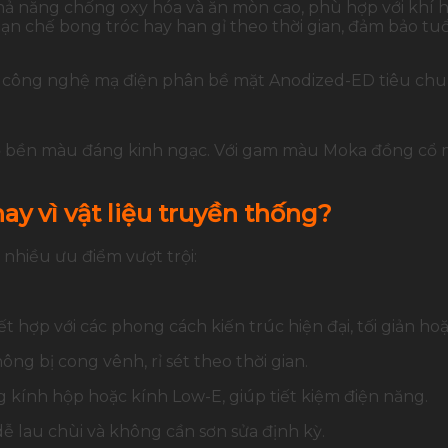
hả năng chống oxy hóa và ăn mòn cao, phù hợp với khí
ạn chế bong tróc hay han gỉ theo thời gian, đảm bảo tuổ
 công nghệ mạ điện phân bề mặt Anodized-ED tiêu chu
bền màu đáng kinh ngạc. Với gam màu Moka đồng cổ mà
ay vì vật liệu truyền thống?
 nhiều ưu điểm vượt trội:
ết hợp với các phong cách kiến trúc hiện đại, tối giản hoặ
ng bị cong vênh, rỉ sét theo thời gian.
ng kính hộp hoặc kính Low-E, giúp tiết kiệm điện năng.
dễ lau chùi và không cần sơn sửa định kỳ.