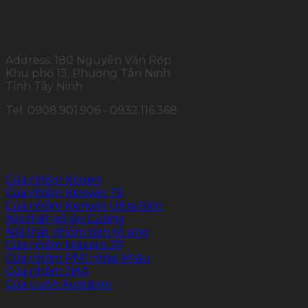
THÔNG TIN LIÊN HỆ
Address: 180 Nguyễn Văn Rốp
Khu phố 13, Phường Tân Ninh
Tỉnh Tây Ninh
Tel: 0908.901.906 - 0932.116.368
SẢN PHẨM CHÍNH
Cửa nhôm Kogen
Cửa nhôm Kenwin T6
Cửa nhôm Kenwin Ultra Slim
Nội thất gỗ An Cường
Nội thất nhôm tấm tổ ong
Cửa nhôm Maxpro.JP
Cửa nhôm PMI nhập khẩu
Cửa nhôm JMA
Cửa cuốn Austdoor