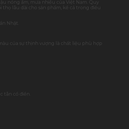
 hậu nóng ẩm, mưa nhiều của Việt Nam. Quy
i thọ lâu dài cho sản phẩm, kể cả trong điều
ẩn Nhật.
u của sự thịnh vượng là chất liệu phù hợp
c tân cổ điển.