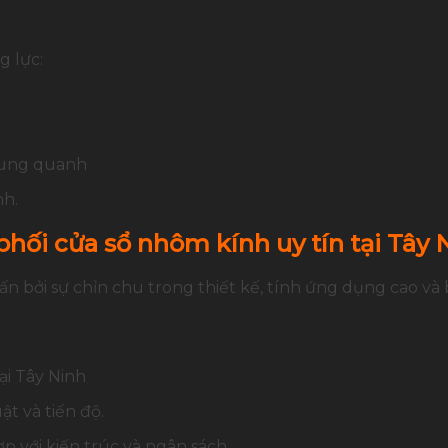
 lực:
 xung quanh
nh.
phối cửa sổ nhôm kính uy tín tại Tây 
n bởi sự chỉn chu trong thiết kế, tính ứng dụng cao và 
i Tây Ninh
t và tiến độ.
p với kiến trúc và ngân sách.