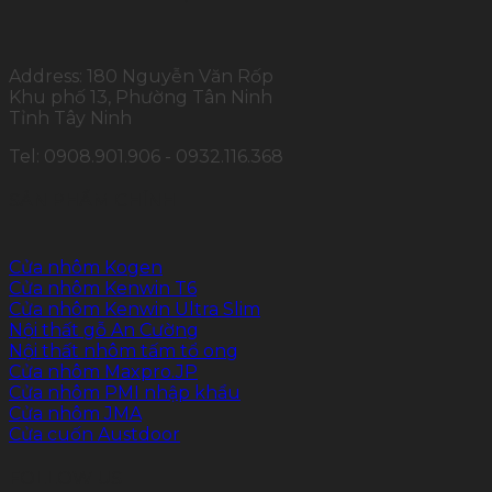
Address: 180 Nguyễn Văn Rốp
Khu phố 13, Phường Tân Ninh
Tỉnh Tây Ninh
Tel: 0908.901.906 - 0932.116.368
SẢN PHẨM CHÍNH
Cửa nhôm Kogen
Cửa nhôm Kenwin T6
Cửa nhôm Kenwin Ultra Slim
Nội thất gỗ An Cường
Nội thất nhôm tấm tổ ong
Cửa nhôm Maxpro.JP
Cửa nhôm PMI nhập khẩu
Cửa nhôm JMA
Cửa cuốn Austdoor
FOLLOW US