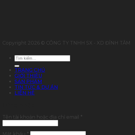
Copyright 2026 © CÔNG TY TNHH SX - XD ĐỈNH TÂM
Tìm
kiếm:
TRANG CHỦ
GIỚI THIỆU
SẢN PHẨM
TIN TỨC & DỰ ÁN
LIÊN HỆ
Đăng nhập
Tên tài khoản hoặc địa chỉ email
*
Mật khẩu
*