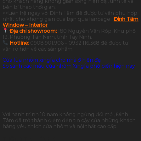
cho khách hàng không gian sống hiện đại, tinh tế và
bền bỉ theo thời gian.
>>Liên hệ ngay với Đỉnh Tâm để được tư vấn phù hợp
nhất cho không gian của bạn qua fanpage :
Đỉnh Tâm
Window – Interior
Địa chỉ showroom:
180 Nguyễn Văn Rốp, Khu phố
13, Phường Tân Ninh, tỉnh Tây Ninh.
Hotline:
0908.901.906 – 0932.116.368 để được tư
vấn rõ hơn về các sản phẩm.
Cửa lùa nhôm xingfa cho nhà ở hiện đại
So sánh các mẫu cửa nhôm Xingfa phổ biến hiện nay
Với hành trình 10 năm không ngừng đổi mới, Đỉnh
Tâm đã trở thành điểm đến tin cậy của những khách
hàng yêu thích cửa nhôm và nội thất cao cấp.
THÔNG TIN LIÊN HỆ