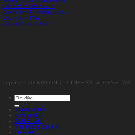
Nội thất nhôm tấm tổ ong
Cửa nhôm Maxpro.JP
Cửa nhôm PMI nhập khẩu
Cửa nhôm JMA
Cửa cuốn Austdoor
FOLLOW US
Copyright 2026 © CÔNG TY TNHH SX - XD ĐỈNH TÂM
Tìm
kiếm:
TRANG CHỦ
GIỚI THIỆU
SẢN PHẨM
TIN TỨC & DỰ ÁN
LIÊN HỆ