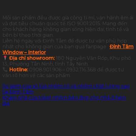
Mỗi sản phẩm đều được gia công tỉ mỉ, vận hành êm ái
và đạt tiêu chuẩn quốc tế ISO 9001:2015. Mang đến
cho khách hàng không gian sống hiện đại, tinh tế và
bền bỉ theo thời gian.
Liên hệ ngay với Đỉnh Tâm để được tư vấn phù hợp
nhất cho không gian của bạn qua fanpage :
Đỉnh Tâm
Window – Interior
Địa chỉ showroom:
180 Nguyễn Văn Rốp, Khu phố
13, Phường Tân Ninh, tỉnh Tây Ninh.
Hotline:
0908.901.906 – 0932.116.368 để được tư
vấn rõ hơn về các sản phẩm.
So sánh cửa sổ lùa nhôm cỏ và nhôm chất lượng cao
tại Đỉnh Tâm
Khám phá cửa toilet nhôm bền đẹp cho nhà ở hiện
đại