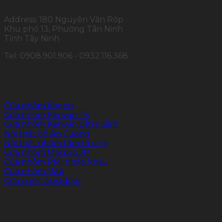
Address: 180 Nguyễn Văn Rốp
Khu phố 13, Phường Tân Ninh
Tỉnh Tây Ninh
Tel: 0908.901.906 - 0932.116.368
SẢN PHẨM CHÍNH
Cửa nhôm Kogen
Cửa nhôm Kenwin T6
Cửa nhôm Kenwin Ultra Slim
Nội thất gỗ An Cường
Nội thất nhôm tấm tổ ong
Cửa nhôm Maxpro.JP
Cửa nhôm PMI nhập khẩu
Cửa nhôm JMA
Cửa cuốn Austdoor
FOLLOW US