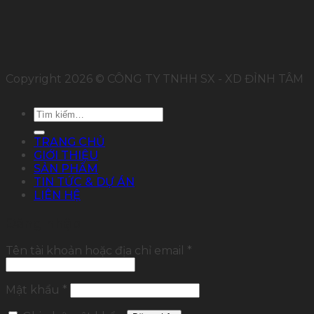
Copyright 2026 © CÔNG TY TNHH SX - XD ĐỈNH TÂM
Tìm
kiếm:
TRANG CHỦ
GIỚI THIỆU
SẢN PHẨM
TIN TỨC & DỰ ÁN
LIÊN HỆ
Đăng nhập
Tên tài khoản hoặc địa chỉ email
*
Mật khẩu
*