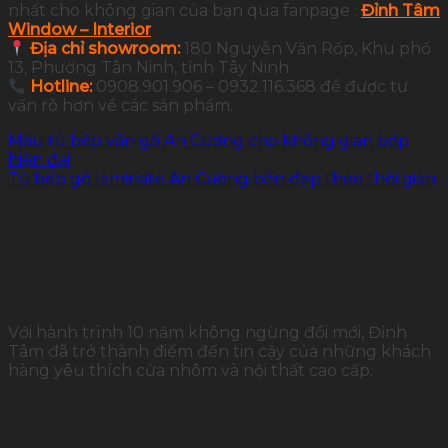
nhất cho không gian của bạn qua fanpage :
Đỉnh Tâm
Window – Interior
Địa chỉ showroom:
180 Nguyễn Văn Rốp, Khu phố
13, Phường Tân Ninh, tỉnh Tây Ninh.
Hotline:
0908.901.906 – 0932.116.368 để được tư
vấn rõ hơn về các sản phẩm.
Mẫu tủ bếp vân gỗ An Cường cho không gian bếp
hiện đại
Tủ bếp gỗ laminate An Cường bền đẹp theo thời gian
Với hành trình 10 năm không ngừng đổi mới, Đỉnh
Tâm đã trở thành điểm đến tin cậy của những khách
hàng yêu thích cửa nhôm và nội thất cao cấp.
THÔNG TIN LIÊN HỆ