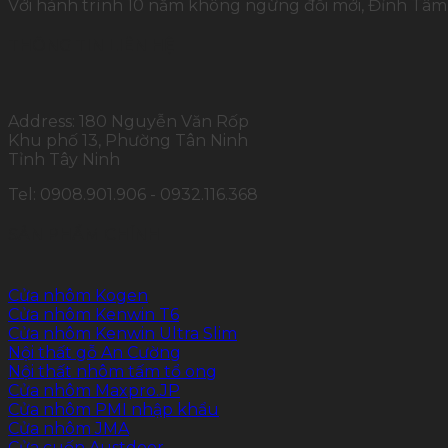
Với hành trình 10 năm không ngừng đổi mới, Đỉnh Tâm 
THÔNG TIN LIÊN HỆ
Address: 180 Nguyễn Văn Rốp
Khu phố 13, Phường Tân Ninh
Tỉnh Tây Ninh
Tel: 0908.901.906 - 0932.116.368
SẢN PHẨM CHÍNH
Cửa nhôm Kogen
Cửa nhôm Kenwin T6
Cửa nhôm Kenwin Ultra Slim
Nội thất gỗ An Cường
Nội thất nhôm tấm tổ ong
Cửa nhôm Maxpro.JP
Cửa nhôm PMI nhập khẩu
Cửa nhôm JMA
Cửa cuốn Austdoor