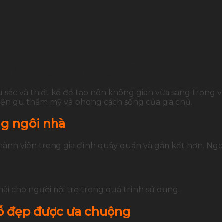
m không gian sống hiện đại
u sắc và thiết kế để tạo nên không gian vừa sang trọng 
iện gu thẩm mỹ và phong cách sống của gia chủ.
ng ngôi nhà
h viên trong gia đình quây quần và gắn kết hơn. Ngoài r
ái cho người nội trợ trong quá trình sử dụng.
ỗ đẹp được ưa chuộng