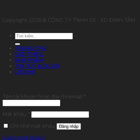
Copyright 2026 © CÔNG TY TNHH SX - XD ĐỈNH TÂM
Tìm
kiếm:
TRANG CHỦ
GIỚI THIỆU
SẢN PHẨM
TIN TỨC & DỰ ÁN
LIÊN HỆ
Đăng nhập
Tên tài khoản hoặc địa chỉ email
*
Mật khẩu
*
Ghi nhớ mật khẩu
Đăng nhập
Quên mật khẩu?