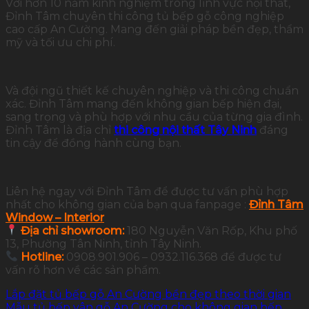
Với hơn 10 năm kinh nghiệm trong lĩnh vực nội thất,
Đỉnh Tâm chuyên thi công tủ bếp gỗ công nghiệp
cao cấp An Cường. Mang đến giải pháp bền đẹp, thẩm
mỹ và tối ưu chi phí.
Và đội ngũ thiết kế chuyên nghiệp và thi công chuẩn
xác. Đỉnh Tâm mang đến không gian bếp hiện đại,
sang trọng và phù hợp với nhu cầu của từng gia đình.
Đỉnh Tâm là địa chỉ
thi công nội thất Tây Ninh
đáng
tin cậy để đồng hành cùng bạn.
Liên hệ ngay với Đỉnh Tâm để được tư vấn phù hợp
nhất cho không gian của bạn qua fanpage :
Đỉnh Tâm
Window – Interior
Địa chỉ showroom:
180 Nguyễn Văn Rốp, Khu phố
13, Phường Tân Ninh, tỉnh Tây Ninh.
Hotline:
0908.901.906 – 0932.116.368 để được tư
vấn rõ hơn về các sản phẩm.
Lắp đặt tủ bếp gỗ An Cường bền đẹp theo thời gian
Mẫu tủ bếp vân gỗ An Cường cho không gian bếp