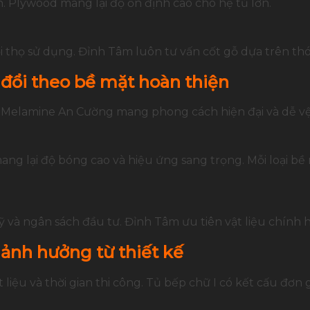
. Plywood mang lại độ ổn định cao cho hệ tủ lớn.
ổi thọ sử dụng. Đỉnh Tâm luôn tư vấn cốt gỗ dựa trên th
 đổi theo bề mặt hoàn thiện
 Melamine An Cường mang phong cách hiện đại và dễ vệ 
ng lại độ bóng cao và hiệu ứng sang trọng. Mỗi loại bề 
và ngân sách đầu tư. Đỉnh Tâm ưu tiên vật liệu chính h
 ảnh hưởng từ thiết kế
iệu và thời gian thi công. Tủ bếp chữ I có kết cấu đơn gi