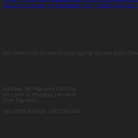
Tủ bếp gỗ veneer và giải pháp thẩm mỹ bền vững cho 
Với hành trình 10 năm không ngừng đổi mới, Đỉnh Tâm 
THÔNG TIN LIÊN HỆ
Address: 180 Nguyễn Văn Rốp
Khu phố 13, Phường Tân Ninh
Tỉnh Tây Ninh
Tel: 0908.901.906 - 0932.116.368
SẢN PHẨM CHÍNH