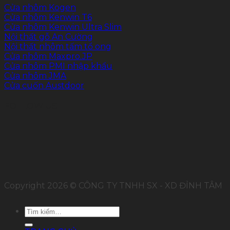
Cửa nhôm Kogen
Cửa nhôm Kenwin T6
Cửa nhôm Kenwin Ultra Slim
Nội thất gỗ An Cường
Nội thất nhôm tấm tổ ong
Cửa nhôm Maxpro.JP
Cửa nhôm PMI nhập khẩu
Cửa nhôm JMA
Cửa cuốn Austdoor
FOLLOW US
Copyright 2026 © CÔNG TY TNHH SX - XD ĐỈNH TÂM
Tìm
kiếm: