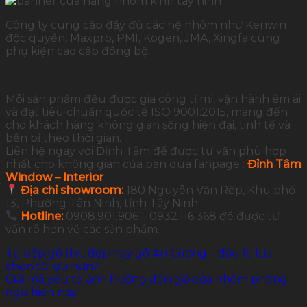
Công ty cung cấp đầy đủ các hệ nhôm như Kenwin
độc quyền, Maxpro, PMI, Kogen, JMA, Xingfa cùng
phụ kiện cao cấp đồng bộ.
Mỗi sản phẩm đều được gia công tỉ mỉ, vận hành êm ái
và đạt tiêu chuẩn quốc tế ISO 9001:2015, mang đến
cho khách hàng không gian sống hiện đại, tinh tế và
bền bỉ theo thời gian.
Liên hệ ngay với Đỉnh Tâm để được tư vấn phù hợp
nhất cho không gian của bạn qua fanpage :
Đỉnh Tâm
Window – Interior
Địa chỉ showroom:
180 Nguyễn Văn Rốp, Khu phố
13, Phường Tân Ninh, tỉnh Tây Ninh.
Hotline:
0908.901.906 – 0932.116.368 để được tư
vấn rõ hơn về các sản phẩm.
Tủ bếp gỗ thịt đẹp hay gỗ An Cường – đâu là lựa
chọn tối ưu hơn?
Giải mã yếu tố ảnh hưởng đến giá cửa nhôm phòng
ngủ hiện nay