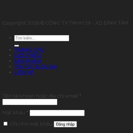
Copyright 2026 © CÔNG TY TNHH SX - XD ĐỈNH TÂM
Tìm
kiếm:
TRANG CHỦ
GIỚI THIỆU
SẢN PHẨM
TIN TỨC & DỰ ÁN
LIÊN HỆ
Đăng nhập
Tên tài khoản hoặc địa chỉ email
*
Mật khẩu
*
Ghi nhớ mật khẩu
Đăng nhập