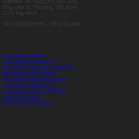
Address: 180 Nguyễn Văn Rốp
Khu phố 13, Phường Tân Ninh
Tỉnh Tây Ninh
Tel: 0908.901.906 - 0932.116.368
SẢN PHẨM CHÍNH
Cửa nhôm Kogen
Cửa nhôm Kenwin T6
Cửa nhôm Kenwin Ultra Slim
Nội thất gỗ An Cường
Nội thất nhôm tấm tổ ong
Cửa nhôm Maxpro.JP
Cửa nhôm PMI nhập khẩu
Cửa nhôm JMA
Cửa cuốn Austdoor
FOLLOW US