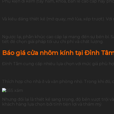
Phụ kiện đi kèm (tay nắm, khóa, bản lề cao cấp hay phổ
Và kiểu dáng thiết kế (mở quay, mở lùa, xếp trượt). V
Ngược lại, phân khúc cao cấp lại mang đến sự bền bỉ. S
tiết để chọn giải pháp tối ưu chi phí và chất lượng.
Báo giá cửa nhôm kính tại Đỉnh Tâ
Đỉnh Tâm cung cấp nhiều lựa chọn với mức giá phù hợ
Thích hợp cho nhà ở và văn phòng nhỏ. Trong khi đó, c
Nhưng đổi lại là thiết kế sang trọng, độ bền vượt trội
khách hàng lựa chọn bởi tính tiện lợi và thẩm mỹ.