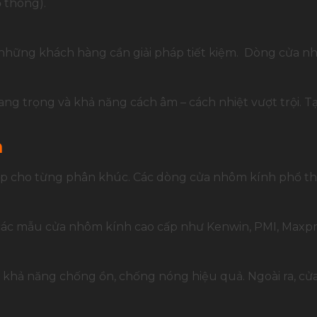
 thông).
ới những khách hàng cần giải pháp tiết kiệm. Dòng cửa n
ang trọng và khả năng cách âm – cách nhiệt vượt trội. T
m
p cho từng phân khúc. Các dòng cửa nhôm kính phổ thô
ác mẫu cửa nhôm kính cao cấp như Kenwin, PMI, Maxpro, 
 và khả năng chống ồn, chống nóng hiệu quả. Ngoài ra, c