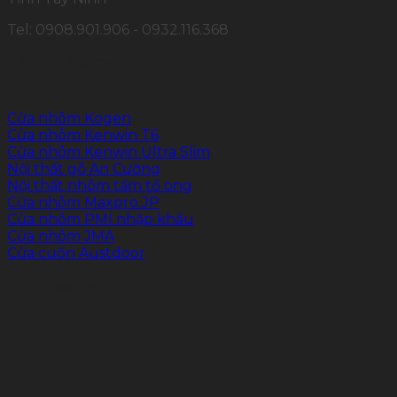
Tel: 0908.901.906 - 0932.116.368
SẢN PHẨM CHÍNH
Cửa nhôm Kogen
Cửa nhôm Kenwin T6
Cửa nhôm Kenwin Ultra Slim
Nội thất gỗ An Cường
Nội thất nhôm tấm tổ ong
Cửa nhôm Maxpro.JP
Cửa nhôm PMI nhập khẩu
Cửa nhôm JMA
Cửa cuốn Austdoor
FOLLOW US