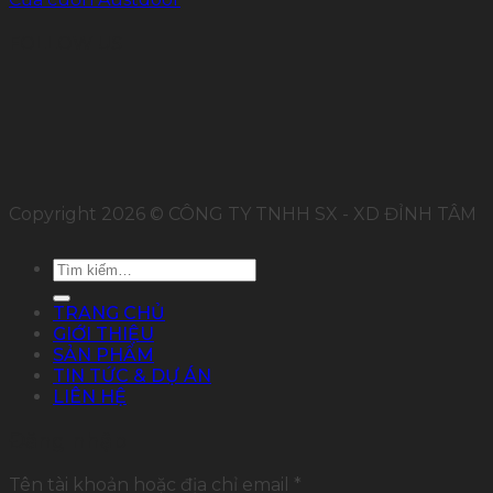
FOLLOW US
Copyright 2026 © CÔNG TY TNHH SX - XD ĐỈNH TÂM
Tìm
kiếm:
TRANG CHỦ
GIỚI THIỆU
SẢN PHẨM
TIN TỨC & DỰ ÁN
LIÊN HỆ
Đăng nhập
Tên tài khoản hoặc địa chỉ email
*