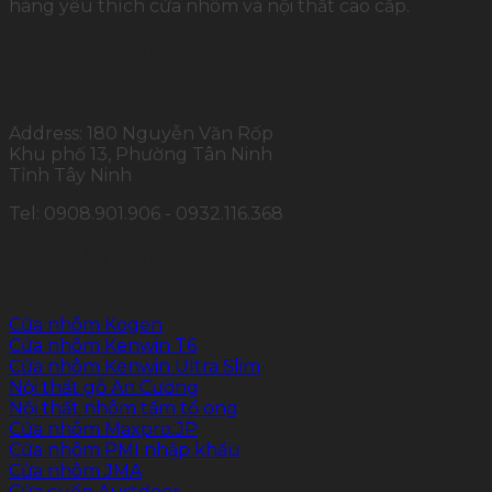
hàng yêu thích cửa nhôm và nội thất cao cấp.
THÔNG TIN LIÊN HỆ
Address: 180 Nguyễn Văn Rốp
Khu phố 13, Phường Tân Ninh
Tỉnh Tây Ninh
Tel: 0908.901.906 - 0932.116.368
SẢN PHẨM CHÍNH
Cửa nhôm Kogen
Cửa nhôm Kenwin T6
Cửa nhôm Kenwin Ultra Slim
Nội thất gỗ An Cường
Nội thất nhôm tấm tổ ong
Cửa nhôm Maxpro.JP
Cửa nhôm PMI nhập khẩu
Cửa nhôm JMA
Cửa cuốn Austdoor